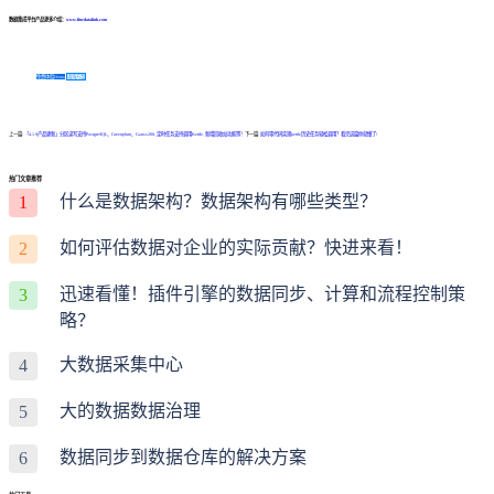
数据集成平台产品更多介绍：
www.finedatalink.com
免费体验Demo
咨询方案
上一篇:
「4.1.9产品更新」分区读写支持PostgreSQL、Greenplum、Gauss200, 定时任务支持调用Kettle, 新增回收站功能等！
下一篇:
如何零代码实现kettle历史任务轻松调用？看完这篇你就懂了!
热门文章推荐
什么是数据架构？数据架构有哪些类型？
1
如何评估数据对企业的实际贡献？快进来看！
2
迅速看懂！插件引擎的数据同步、计算和流程控制策
3
略？
大数据采集中心
4
大的数据数据治理
5
数据同步到数据仓库的解决方案
6