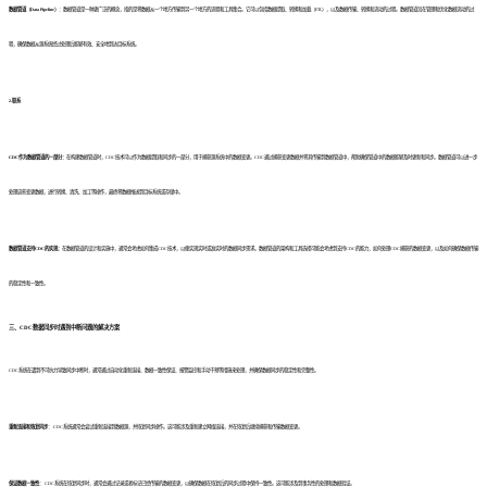
数据管道（Data Pipeline）
：数据管道是一种更广泛的概念，指的是将数据从一个地方传输到另一个地方的流程和工具集合。它可以包括数据提取、转换和加载（ETL），以及数据传输、转换和流动的过程。数据管道旨在管理和优化数据流动的过
程，确保数据从源系统经过处理后能够有效、安全地到达目标系统。
2.联系
CDC作为数据管道的一部分：
在构建数据管道时，CDC技术可以作为数据提取和同步的一部分，用于捕获源系统中的数据变更。CDC通过捕获变更数据并将其传输到数据管道中，帮助确保管道中的数据能够及时更新和同步。数据管道可以进一步
处理这些变更数据，进行转换、清洗、加工等操作，最终将数据推送到目标系统或存储中。
数据管道支持CDC的实现：
在数据管道的设计和实施中，通常会考虑如何集成CDC技术，以便实现实时或准实时的数据同步需求。数据管道的架构和工具选择可能会考虑到支持CDC的能力，如何处理CDC捕获的数据变更，以及如何确保数据传输
的稳定性和一致性。
三、CDC数据同步时遇到中断问题的解决方案
CDC系统在遇到不可抗力导致同步中断时，通常通过自动化重新连接、数据一致性保证、报警监控和手动干预等措施来处理，并确保数据同步的稳定性和完整性。
重新连接和恢复同步
： CDC系统通常会尝试重新连接到数据源，并恢复同步操作。这可能涉及重新建立网络连接，并在恢复后继续捕获和传输数据变更。
保证数据一致性
： CDC系统在恢复同步时，通常会通过记录或者标记已经传输的数据变更，以确保数据在恢复后的同步过程中保持一致性。这可能涉及到事务性的处理和数据验证。