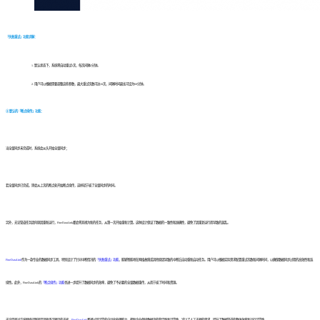
「失败重试」功能详解：
默认状态下，系统将自动重试3次，每次间隔2分钟。
用户可以根据需要调整这些参数，最大重试次数可达10次，间隔时间最长可设为60分钟。
② 默认的「断点续传」功能：
当全量同步未完成时，系统会从头开始全量同步；
若全量同步已完成，则会从上次的断点处开始断点续传，这样就节省了全量同步的时间。
另外，无论管道任务因何原因重新运行，FineDataLink都会将其视为新的任务，从第一次开始重新计算。这种设计保证了数据的一致性和准确性，避免了因重复运行而导致的混乱。
FineDataLink
作为一款专业的数据同步工具，特别设计了针对中断情况的
「失败重试」功能
，能够智能地在网络故障或其他原因导致的中断后自动重新启动任务。用户可以根据实际需求配置重试次数和间隔时间，以确保数据同步过程的高效性和连
续性。此外，FineDataLink的
「断点续传」功能
也进一步提升了数据同步的效率，避免了不必要的全量数据重传，从而节省了时间和资源。
无论是面对突发网络问题还是其他不可预见的干扰，
FineDataLink
都通过其可靠的自动化处理能力，帮助企业保持数据流的稳定性和可靠性，减少了人工干预的需求，提升了数据管道的整体效率和运行可靠性。