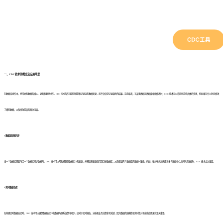
一、CDC技术的概念及应用场景
在数据库操作中，经常会有数据的插入、更新和删除操作。CDC 技术的作用就是捕获和记录这些数据变更，而不仅仅是记录最终的结果。这意味着，当某条数据在数据库中被修改时，CDC 技术可以追踪到这些具体的变更，例如谁在什么时间修改
了哪些数据，以及修改前后的具体内容。
1.数据复制和同步
当一个数据库需要与另一个数据库同步数据时，CDC 技术可以帮助捕获源数据库中的变更，并将这些变更应用到目标数据库，从而保证两个数据库的数据一致性。例如，在分布式系统或者多个数据中心之间同步数据时，CDC 技术尤为重要。
2.实时数据仓库
在构建实时数据仓库时，CDC 技术可以确保数据仓库中的数据与源系统保持同步。这对于实时报告、分析和业务决策非常关键，因为数据的准确性和实时性对于这些应用来说至关重要。