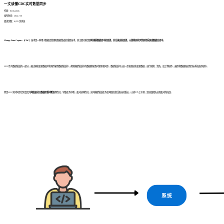
一文读懂CDC实时数据同步
作者：finedatalink
发布时间：2024.7.30
阅读次数：6,070 次浏览
Change Data Capture（CDC）
技术是一种用于数据库管理和数据集成的重要技术，其主要功能是
实时捕获数据库中的变更，并记录这些变更，以便将其同步到其他系统或数据仓库中
。
CDC作为数据管道的一部分，通过捕获变更数据并将其传输到数据管道中，帮助确保管道中的数据能够及时更新和同步。数据管道可以进一步处理这些变更数据，进行转换、清洗、加工等操作，最终将数据推送到目标系统或存储中。
但是CDC实时同步经常会因为
网络波动
或
数据库暂时断连
等情况，导致任务中断。面对这种情况，如何确保管道任务在网络恢复后能自动重启，以减少人工干预，是运维团队必须面对的挑战。