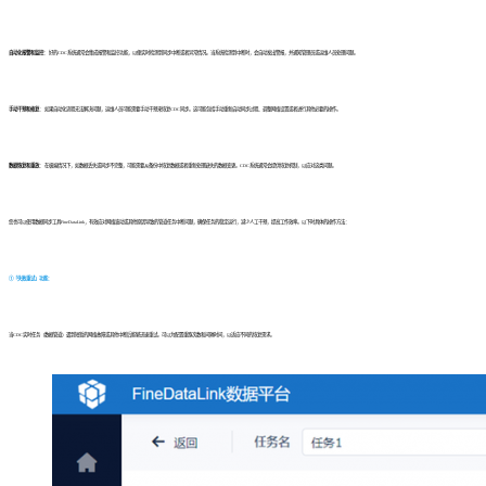
自动化报警和监控
： 好的CDC系统通常会集成报警和监控功能，以便实时检测到同步中断或者异常情况。当系统检测到中断时，会自动发出警报，并通知管理员或运维人员处理问题。
手动干预和修复
： 如果自动化流程无法解决问题，运维人员可能需要手动干预来恢复CDC同步。这可能包括手动重新启动同步过程、调整网络设置或者进行其他必要的操作。
数据恢复和重放
： 在极端情况下，如数据丢失或同步不完整，可能需要从备份中恢复数据或者重新处理缺失的数据变更。CDC系统通常会提供恢复机制，以应对这类问题。
您也可以使用数据同步工具FineDataLink，有效应对网络波动或其他原因导致的管道任务中断问题，确保任务的稳定运行，减少人工干预，提高工作效率。以下时具体的操作方法：
①「失败重试」功能
：
当CDC实时任务（数据管道）遇到短暂的网络故障或其他中断后能够迅速重试。可以为配置重跑次数和间隔时间，以适应不同的恢复需求。