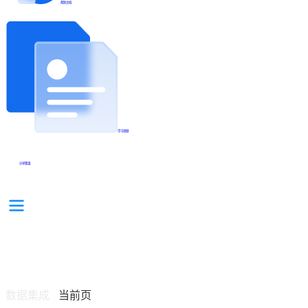
帮助文档
学习视频
分享集锦
数据集成
当前页
/