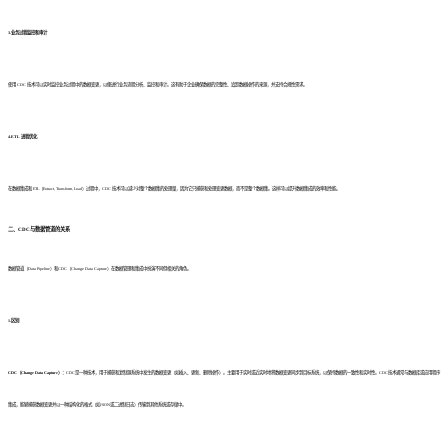
3.业务过程监控和审计
使用 CDC 技术可以实时监控业务过程中的数据变更，以便进行业务流程分析、监控和审计。这有助于企业确保数据的完整性、追踪数据操作的来源，并支持合规性需求。
4.ETL 进程优化
在数据集成和 ETL（Extract, Transform, Load）过程中，CDC 技术可以减少对整个数据集的处理量，因为它只捕获和处理变更数据，而不是整个数据集。这样可以提升数据集成的效率和性能。
二、CDC与数据管道的关系
数据管道（Data Pipeline）和CDC（Change Data Capture）在数据管理和集成中扮演不同但相关的角色。
1.区别
CDC（Change Data Capture）：
CDC是一种技术，用于捕获和复制源系统中发生的数据变更（如插入、更新、删除操作）。主要用于实时或近实时地将数据变更同步到目标系统，以保持数据的一致性和实时性。CDC技术通常与数据库或应用程序
集成，能够捕获数据变更并以一种结构化的格式（如JSON或二进制日志）传输到其他系统或存储中。