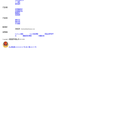
江西中医药大学
三一重机
更多案例
产品功能
实时数据同步
高效数据开发
数据服务
系统管理
产品动态
更新日志
帮助文档
学习视频
联系我们
市场合作：finedatalink@fanruan.com
友情链接
FineReport报表
FineBI商业智能
简道云零代码平
台
数据库知识教程
BI数据分析
Copyright © 帆软软件有限公司 2015-2026
苏公网安备32020502001567号
|
苏ICP备18065767号