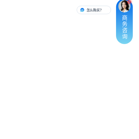
怎么购买？
有人对接
商
务
咨
询