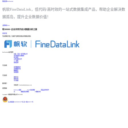
免费试用FineDataLink
帆软FineDataLink，低代码/高时效的一站式数据集成产品，帮助企业解决数
据孤岛，提升企业数据价值！
立即体验Demo
和30000+企业共同开启大数据分析之旅
咨询方案
专业的解决方案、先进的产品帮您实现业务的爆发式增长
FineDataLink标杆案例
台晶（宁波）电子有限公司
某交通高速公路集团
浙江国贸
江西中医药大学
三一重机
更多案例
产品功能
实时数据同步
高效数据开发
数据服务
系统管理
产品动态
更新日志
帮助文档
学习视频
联系我们
市场合作：finedatalink@fanruan.com
友情链接
FineReport报表
FineBI商业智能
简道云零代码平
台
数据库知识教程
BI数据分析
Copyright © 帆软软件有限公司 2015-2026
苏公网安备32020502001567号
|
苏ICP备18065767号