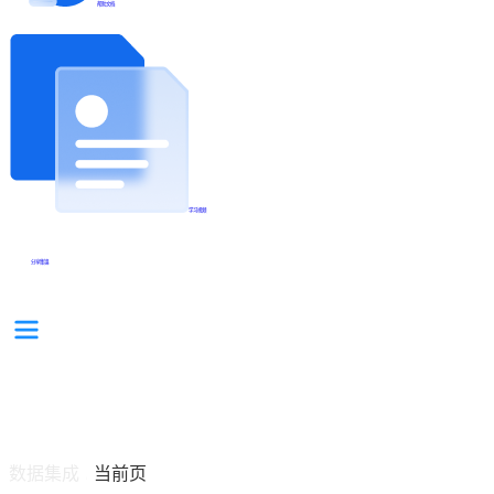
帮助文档
学习视频
分享集锦
数据集成
当前页
/