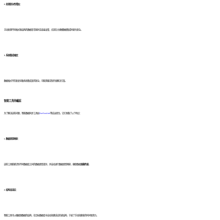
2. 处理复杂性增加：
手动处理不同格式和结构的数据非常耗时且容易出错，尤其在大规模数据集成时更为复杂。
3. 系统集成难度：
数据格式不匹配会导致系统集成变得复杂，可能需要定制开发解决方案。
智能工具的崛起
为了解决这些问题，智能数据同步工具如
FineDataLink
等应运而生。它们具备了以下特点：
1. 数据类型映射：
这些工具能够识别不同数据库之间的数据类型差异，并自动进行数据类型映射，确保数据
准确传递
。
2. 结构自适应：
智能工具可以根据源数据的结构，在目标数据库中自动创建适应的表结构，节省了手动创建表的时间和努力。