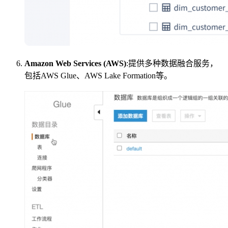
Amazon Web Services (AWS)
:提供多种数据融合服务，
包括AWS Glue、AWS Lake Formation等。