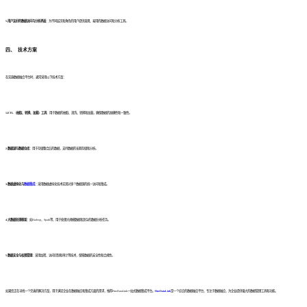
5.用户友好的数据访问与分析界面
：为不同层次和角色的用户提供直观、易用的数据访问和分析工具。
四、
技术方案
在实施数据融合平台时，通常采用以下技术方案：
1.ETL（抽取、转换、加载）工具
：用于数据的抽取、清洗、转换和加载，确保数据的准确性和一致性。
2.数据湖与数据仓库
：用于存储整合后的数据，支持数据的长期存储和分析。
3.数据虚拟化与
数据集成
：
采用数据虚拟化技术实现对多个数据源的统一访问和集成。
4.大数据处理框架
：如Hadoop、Spark等，用于处理大规模数据和复杂的数据分析任务。
5.数据安全与权限管理
：采用加密、访问控制和审计等技术，保障数据的安全性和合规性。
如果您正在寻找一个完善的解决方案，用于满足企业在数据融合和集成方面的需求，推荐FineDataLink一站式数据集成平台。
FineDataLink
是一个综合的数据融合平台，专注于数据融合，为企业提供强大的数据管理工具和功能。