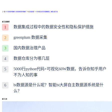
上一篇:
什么是多源异构数据？如何处理多源异构数据？
下一篇:
速速来看！92%的中国企业存在内部数据孤岛，破解之道在于此
热门文章推荐
数据集成过程中的数据安全性和隐私保护措施
1
greenplum 数据采集
2
国内数据治理产品
3
数据仓库分为哪几层
4
5000行python代码+可视化60W数据，告诉你知乎用户
5
不为人知的事
bi数据源是什么呢？智能bi大屏自主数据源系统是什
6
么？
热门工具