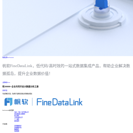
免费试用FineDataLink
帆软FineDataLink，低代码/高时效的一站式数据集成产品，帮助企业解决数
据孤岛，提升企业数据价值！
立即体验Demo
和30000+企业共同开启大数据分析之旅
咨询方案
专业的解决方案、先进的产品帮您实现业务的爆发式增长
FineDataLink标杆案例
台晶（宁波）电子有限公司
某交通高速公路集团
浙江国贸
江西中医药大学
三一重机
更多案例
产品功能
实时数据同步
高效数据开发
数据服务
系统管理