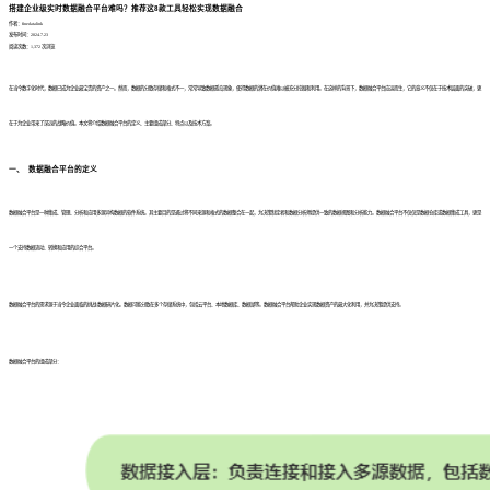
搭建企业级实时数据融合平台难吗？推荐这8款工具轻松实现数据融合
作者：finedatalink
发布时间：2024.7.23
阅读次数：1,372 次浏览
在当今数字化时代，数据已成为企业最宝贵的资产之一。然而，数据的分散存储和格式不一，常常导致数据孤岛现象，使得数据的潜在价值难以被充分挖掘和利用。在这样的背景下，数据融合平台应运而生，它的意义不仅在于技术层面的突破，更
在于为企业带来了深远的战略价值。本文将介绍数据融合平台的定义、主要组成部分、特点以及技术方案。
一、
数据融合平台的定义
数据融合平台是一种集成、管理、分析和应用多源异构数据的软件系统。其主要目的是通过将不同来源和格式的数据整合在一起，为决策制定者和数据分析师提供一致的数据视图和分析能力。数据融合平台不仅仅是数据仓库或数据集成工具，更是
一个支持数据流动、转换和应用的综合平台。
数据融合平台的需求源于当今企业面临的挑战:数据碎片化。数据可能分散在多个存储系统中，包括云平台、本地数据库、数据湖等。数据融合平台帮助企业实现数据资产的最大化利用，并为决策提供支持。
数据融合平台的组成部分：