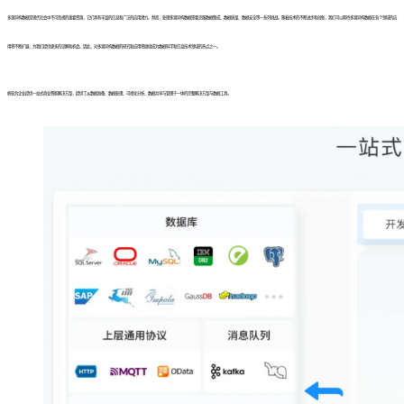
多源异构数据是现代社会中不可忽视的重要资源，它们具有丰富的信息和广泛的应用潜力。然而，处理多源异构数据需要克服数据集成、数据质量、数据安全等一系列挑战。随着技术的不断进步和创新，我们可以期待多源异构数据在各个领域的应
用将不断扩展，为我们提供更多的见解和机会。因此，对多源异构数据的研究和应用将继续成为数据科学和信息技术领域的热点之一。
帆软为企业提供一站式商业智能解决方案，提供了从数据准备、数据处理、可视化分析、数据共享与管理于一体的完整解决方案与数据工具。