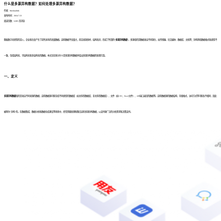
什么是多源异构数据？如何处理多源异构数据？
作者：finedatalink
发布时间：2024.7.23
阅读次数：6,803 次浏览
随着数字化转型的深入，企业和社会产生了前所未有的海量数据。这些数据不仅量大，而且来源多样，结构各异，形成了所谓的
“多源异构数据”
。多源指的是数据来自不同源头，如传感器、社交媒体、数据库、文档等；异构则指数据格式和类型不
一致，包括结构化、半结构化和非结构化的数据。本文旨在探讨什么是多源异构数据并给出多源异构数据的处理方案。
一、定义
多源异构数据
指的是来自不同来源的数据，这些数据源可能包括不同类型的数据库（如关系型数据库、非关系型数据库）、文件（如CSV、Excel文件）、API接口返回的数据等。这些数据源的数据结构、存储格式、访问方式等可能各不相同，因此
被称为“异构”的。在数据集成、数据分析和数据仓库建设等场景中，经常需要处理和整合这些多源异构数据，以支持更广泛的分析需求和决策支持。