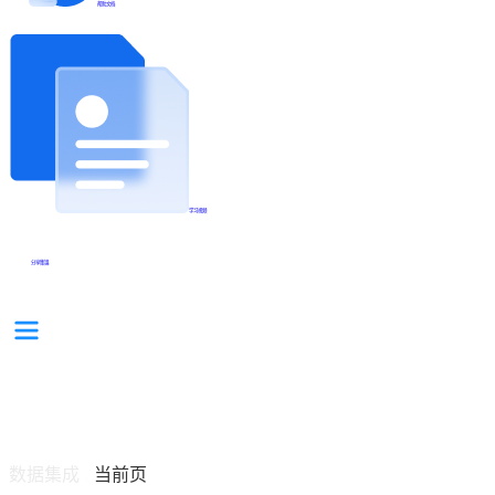
帮助文档
学习视频
分享集锦
数据集成
当前页
/