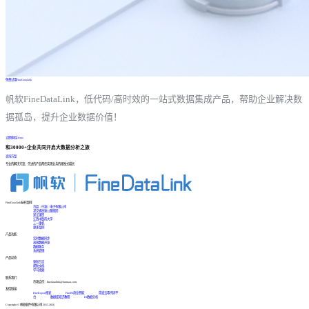
免费试用FineDataLink
帆软FineDataLink，低代码/高时效的一站式数据集成产品，帮助企业解决数
据孤岛，提升企业数据价值！
立即体验Demo
和30000+企业共同开启大数据分析之旅
咨询方案
专业的解决方案、先进的产品帮您实现业务的爆发式增长
FineDataLink标杆案例
台晶（宁波）电子有限公司
某交通高速公路集团
浙江国贸
江西中医药大学
三一重机
更多案例
产品功能
实时数据同步
高效数据开发
数据服务
系统管理
产品动态
更新日志
帮助文档
学习视频
联系我们
市场合作：finedatalink@fanruan.com
友情链接
FineReport报表
FineBI商业智能
简道云零代码平
台
数据库知识教程
BI数据分析
Copyright © 帆软软件有限公司 2015-2026