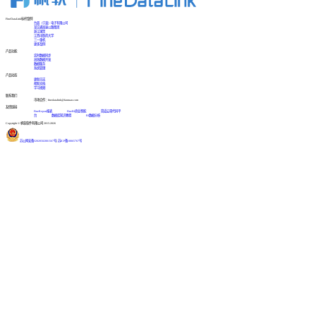
FineDataLink标杆案例
台晶（宁波）电子有限公司
某交通高速公路集团
浙江国贸
江西中医药大学
三一重机
更多案例
产品功能
实时数据同步
高效数据开发
数据服务
系统管理
产品动态
更新日志
帮助文档
学习视频
联系我们
市场合作：finedatalink@fanruan.com
友情链接
FineReport报表
FineBI商业智能
简道云零代码平
台
数据库知识教程
BI数据分析
Copyright © 帆软软件有限公司 2015-2026
苏公网安备32020502001567号
|
苏ICP备18065767号