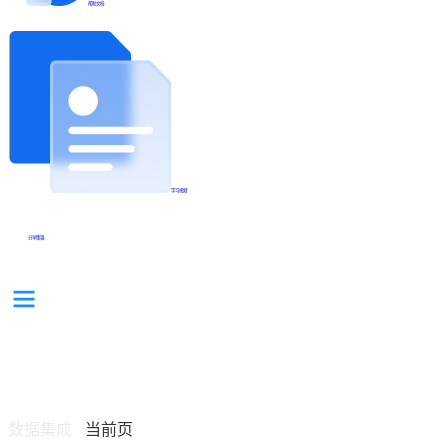
帮助文档
学习视频
分享集锦
数据集成
当前页
/