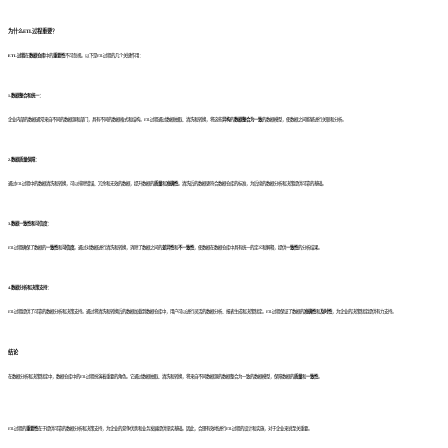
为什么ETL过程重要？
ETL过程
在
数据仓库
中的
重要性
不可忽视。以下是ETL过程的几个关键作用：
1.数据整合和统一：
企业内部的数据通常来自不同的数据源和部门，具有不同的数据格式和结构。ETL过程通过数据抽取、清洗和转换，将这些
异构
的
数据整合为一致
的数据模型，使数据之间能够进行关联和分析。
2.数据质量保障：
通过ETL过程中的数据清洗和转换，可以排除错误、冗余和无效的数据，提升数据的
质量
和
准确性
。清洗后的数据更符合数据仓库的标准，为后续的数据分析和决策提供可靠的基础。
3.数据一致性和可信度：
ETL过程确保了数据的
一致性
和
可信度
。通过对数据进行清洗和转换，消除了数据之间的
差异性
和
不一致性
，使数据在数据仓库中具有统一的定义和解释，提供
一致性
的分析结果。
4.数据分析和决策支持：
ETL过程提供了可靠的数据分析和决策支持。通过将清洗和转换后的数据加载到数据仓库中，用户可以进行灵活的数据分析、报表生成和决策制定。ETL过程保证了数据的
准确性
和
及时性
，为企业的决策制定提供有力支持。
结论
在数据分析和决策制定中，数据仓库中的ETL过程扮演着重要的角色。它通过数据抽取、清洗和转换，将来自不同数据源的数据整合为一致的数据模型，保障数据的
质量
和
一致性
。
ETL过程的
重要性
在于提供可靠的数据分析和决策支持，为企业的竞争优势和业务发展提供坚实基础。因此，合理有效地进行ETL过程的设计和实施，对于企业来说至关重要。