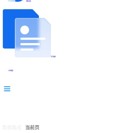
帮助文档
学习视频
分享集锦
数据集成
当前页
/