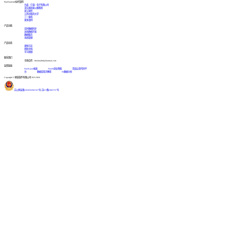
FineDataLink标杆案例
台晶（宁波）电子有限公司
某交通高速公路集团
浙江国贸
江西中医药大学
三一重机
更多案例
产品功能
实时数据同步
高效数据开发
数据服务
系统管理
产品动态
更新日志
帮助文档
学习视频
联系我们
市场合作：finedatalink@fanruan.com
友情链接
FineReport报表
FineBI商业智能
简道云零代码平
台
数据库知识教程
BI数据分析
Copyright © 帆软软件有限公司 2015-2026
苏公网安备32020502001567号
|
苏ICP备18065767号