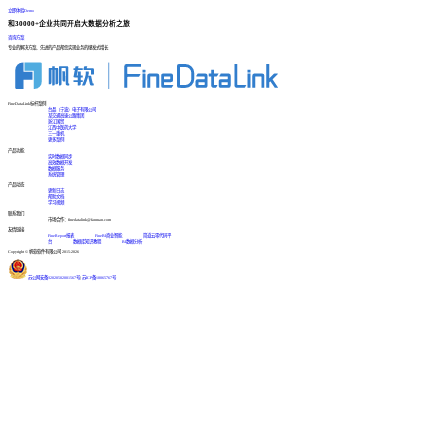
立即体验Demo
和30000+企业共同开启大数据分析之旅
咨询方案
专业的解决方案、先进的产品帮您实现业务的爆发式增长
FineDataLink标杆案例
台晶（宁波）电子有限公司
某交通高速公路集团
浙江国贸
江西中医药大学
三一重机
更多案例
产品功能
实时数据同步
高效数据开发
数据服务
系统管理
产品动态
更新日志
帮助文档
学习视频
联系我们
市场合作：finedatalink@fanruan.com
友情链接
FineReport报表
FineBI商业智能
简道云零代码平
台
数据库知识教程
BI数据分析
Copyright © 帆软软件有限公司 2015-2026
苏公网安备32020502001567号
|
苏ICP备18065767号