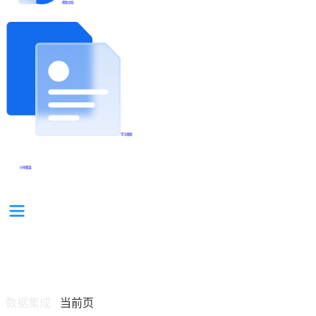
帮助文档
学习视频
分享集锦
数据集成
当前页
/