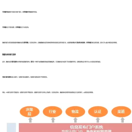
行存储
将数据按行存放在存储介质中，而
列存储
则将数据按列存放。
行存储
适合于事务处理，而
列存储
适合于分析查询。
数据存储方式的选择直接影响数据仓库的
读写性能
。在实际应用中，应根据数据仓库的具体使用场景来选择合适的存储方式。如果需要频繁进行
复杂的分析查询
，则
列存储
是更合适的选择，因为它可以极大地提高查询性能。
数据仓库的
索引选择
此外，数据仓库的
索引选择
也对性能有着重要的影响。
索引
是一种用于加快数据检索速度的数据结构，它在数据仓库中起到了至关重要的作用。合理选择和设计索引可以大大提高查询的速度。
常见
的
索引类型
包括B树索引、哈希索引和位图索引。每种索引类型适用于不同的情况。
例如，B树索引适用于范围查询，哈希索引适用于等值查询，位图索引适用于比特位上的操作。在实际应用中，根据具体查询需求来选择和设计合适的索引，从而提高查询性能。