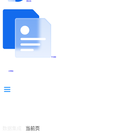
帮助文档
学习视频
分享集锦
数据集成
当前页
/