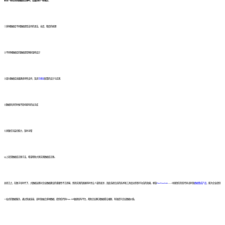
补充一些在实际数据库迁移时，会遇到的一些难点：
①多种数据库不同数据类型支持的语法、长度、精度的梳理
②不同种数据库的数据类型映射架构设计
③部分数据库高级建表特性支持，及其
可视化
配置的设计与实现
④数据同步的时候不影响原有的业务库
⑤具备任务监控能力，及时寻错
以上就是数据库迁移方法，希望帮助大家实现数据库迁移。
总而言之，在数字化时代下，大数据治理对企业数据建设的重要性不言而喻，然而实现的困难有时也让人望而却步，因此选择合适的技术和工具会达到事半功倍的效果。帆软
FineDataLink
——中国领先的低代码/高时效
数据集成产品
，能为企业提供
一站式的数据服务，通过快速连接、高时效融合多种数据，提供低代码Data API敏捷发布平台，帮助企业解决数据孤岛难题，有效提升企业数据价值。