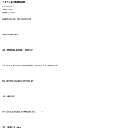
五个方法实现数据库迁移
作者：finedatalink
发布时间：2023.9.13
阅读次数：14,370 次浏览
数据库迁移应该怎么做呢，今天跟大家数据库迁移方法：
列举5种常用的数据库迁移方法:
方法1：将表结构和数据，直接导出成sql，去目标库中执行
要求：如果源库和目标库类型不同，就需要做一些调整变更，否则一旦表多了后，整个处理流程会比较麻烦
做法：需要停掉源库，保证在数据同步过程中的数据一致性
方法2：使用备份/还原
要求：源库和目标库是同构数据库，即同种类型的数据，例如mysql——mysql
方法3：使用开源etl工具：比如kettle