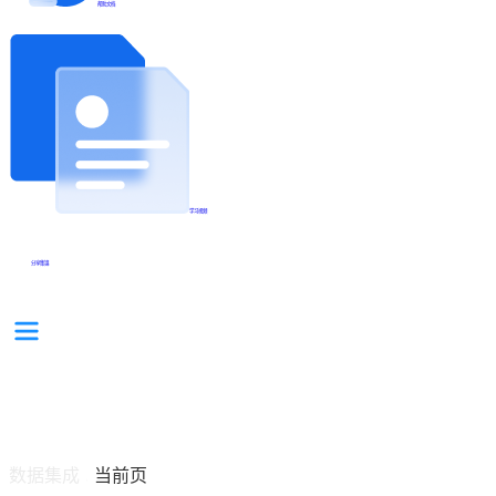
帮助文档
学习视频
分享集锦
数据集成
当前页
/