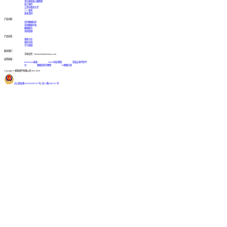
某交通高速公路集团
浙江国贸
江西中医药大学
三一重机
更多案例
产品功能
实时数据同步
高效数据开发
数据服务
系统管理
产品动态
更新日志
帮助文档
学习视频
联系我们
市场合作：finedatalink@fanruan.com
友情链接
FineReport报表
FineBI商业智能
简道云零代码平
台
数据库知识教程
BI数据分析
Copyright © 帆软软件有限公司 2015-2026
苏公网安备32020502001567号
|
苏ICP备18065767号