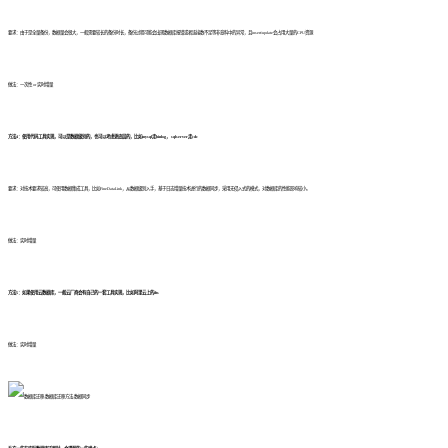
要求：由于是全量备份，数据量会很大，一般需要较长的备份时长，备份过程可能会出现数据库报错或者连接数不足等非意料中的异常，且insert/update会占用大量的CPU资源
做法：一次性 or 实时增量
方法4：使用代码工具实现，可以是数据级别的，也可以考虑更底层的，比如mysql走binlog， sqlserver走cdc
要求：对技术要求较高，可使用数据集成工具，比如FineDataLink，从数据级别入手，基于日志增量技术进行的数据同步，采用无侵入式的模式，对数据库的性能影响较小。
做法：实时增量
方法5：如果使用云数据库，一般云厂商会有自己的一套工具实现，比如阿里云上的dts
做法：实时增量