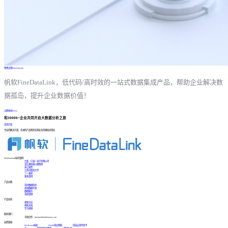
免费试用FineDataLink
帆软FineDataLink，低代码/高时效的一站式数据集成产品，帮助企业解决数
据孤岛，提升企业数据价值！
立即体验Demo
和30000+企业共同开启大数据分析之旅
咨询方案
专业的解决方案、先进的产品帮您实现业务的爆发式增长
FineDataLink标杆案例
台晶（宁波）电子有限公司
某交通高速公路集团
浙江国贸
江西中医药大学
三一重机
更多案例
产品功能
实时数据同步
高效数据开发
数据服务
系统管理
产品动态
更新日志
帮助文档
学习视频
联系我们
市场合作：finedatalink@fanruan.com
友情链接
FineReport报表
FineBI商业智能
简道云零代码平