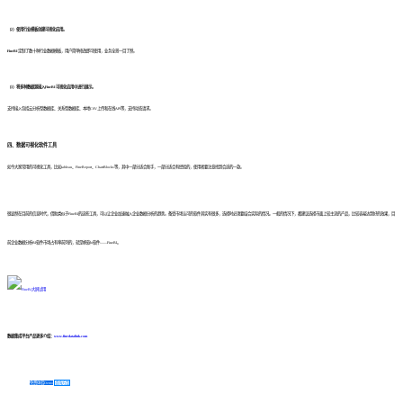
（2）使用行业模板创建可视化应用。
FineBI
定制了数十种行业数据模板，用户简单修改即可使用，业务全景一目了然。
（3）将多种数据源接入
FineBI
可视化应用中进行展示。
支持接入包括云分析型数据库、关系型数据库、本地CSV上传和在线API等，支持动态请求。
四、数据可视化软件工具
如今大家常用的可视化工具，比如tableau、FineReport、ChartBlocks等，其中一部分适合新手，一部分适合有经验的，使用者要注意找到合适的一款。
很显然在目前的信息时代，借助类似于FineBI的这些工具，可以让企业加速融入企业数据分析的趋势。备受市场认可的软件其实有很多，选择时必须要结合实际的情况。一般的情况下，都建议选择市面上较主流的产品，比较容易达到好的效果，目
前企业数据分析BI软件市场占有率前列的，就是帆软bi软件——FineBI。
数据集成平台产品更多介绍：
www.finedatalink.com
免费体验Demo
咨询方案