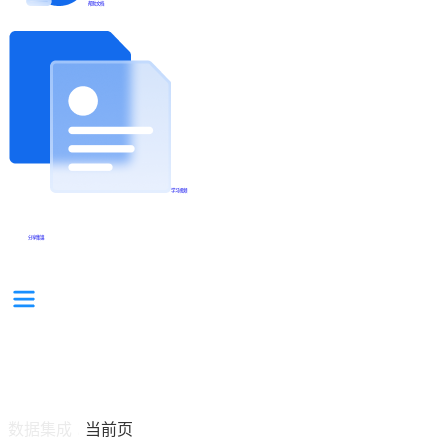
帮助文档
学习视频
分享集锦
数据集成
当前页
/