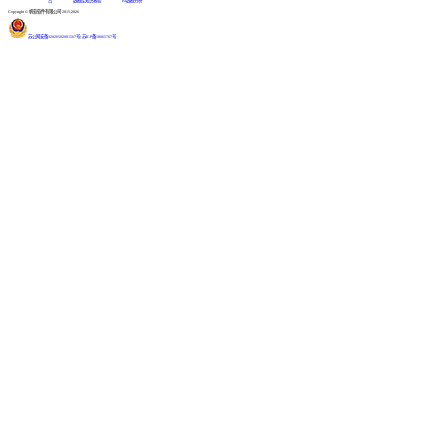
台
数据库知识教程
BI数据分析
Copyright © 帆软软件有限公司 2015-2026
苏公网安备32020502001567号
|
苏ICP备18065767号