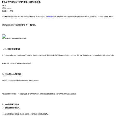
什么是数据可视化？有哪些数据可视化大屏软件？
作者：fr
发布时间：2023.8.22
阅读次数：7,461 次浏览
FineBI数据可视化
是使用可视化应用的方式来分析并展示庞杂数据的产品。
FineBI
旨让更多的人看到
数据可视化
的魅力，帮助非专业的工程师通过图形化的界面轻松搭建专业水准的可视化应用，满足你会议展览、业务监控、风险预警、地理信息分
析等多种业务的展示需求。下面我们就来详细介绍一下
FineBI数据可视化。
一、
FineBI数据可视化
背景信息
相比于传统图表与数据仪表盘，如今的数据可视化致力于用更生动、友好的形式，即时呈现隐藏在瞬息万变且庞杂数据背后的业务洞察。无论在零售、物流、电力、水利、环保、还是交通领域，通过交互式实时数据可视化应用来帮助业务人员发现
并诊断业务问题，越来越成为大数据解决方案中不可或缺的一环。
二、为什么选择
FineBI数据可视化
FineBI
提供了满足各类场景和人群需求的可视化应用工具，开箱即用，效果惊艳。
开发工业级的数据可视化项目，
FineBI
新推出的专业版，面向软件开发商和开发者，提供更灵活的项目权限管理方案、自定义组件开发工具和强大的交互配置能力。
三、
FineBI数据可视化的应用
（1）搭建专业级地理信息可视化应用。
FineBI
支持绘制地理轨迹、地理飞线、热力分布、地域区块、3D地球等效果，支持地理数据多层叠加。