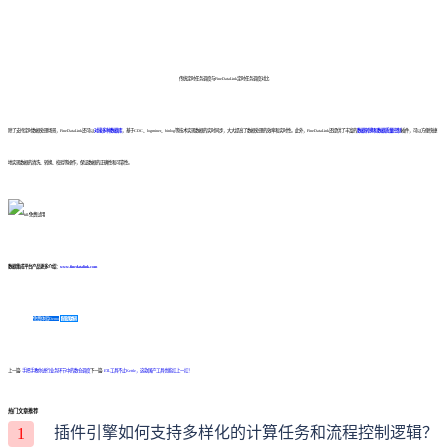
传统定时任务调度与FineDataLink定时任务调度对比
除了支持定时数据处理场景，FineDataLink还可以
对接多种数据库
，基于CDC、logminer、binlog等技术实现数据的实时同步，大大提高了数据处理的效率和实时性。此外，FineDataLink还提供了丰富的
数据转换和数据质量控制
插件，可以方便快捷
地实现数据的清洗、转换、校验等操作，保证数据的正确性和可靠性。
数据集成平台产品更多介绍：
www.finedatalink.com
免费体验Demo
咨询方案
上一篇:
手把手教你进行业务环节中的数仓调度
下一篇:
ETL工具不止Kettle，这款国产工具也能扛上一扛！
热门文章推荐
插件引擎如何支持多样化的计算任务和流程控制逻辑？
1