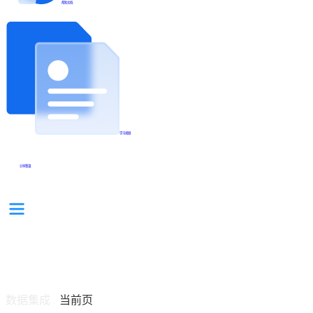
帮助文档
学习视频
分享集锦
数据集成
当前页
/