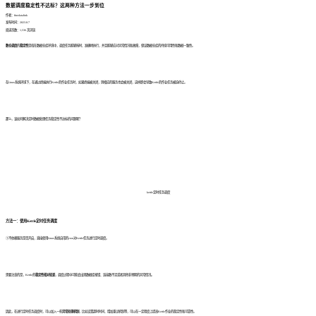
数据调度稳定性不达标？这两种方法一步到位
作者：finedatalink
发布时间：2023.8.7
阅读次数：1,536 次浏览
数仓调度
的
稳定性
是指在数据仓库环境中，调度任务能够按时、准确地执行，并且能够应对异常情况和故障，保证数据仓库的持续可用性和数据一致性。
在Linux系统环境下，在通过终端执行Kettle的作业任务时，如果终端被关闭，则相应的服务也会被关闭，这样即会导致Kettle的作业任务被迫停止。
那么，该如何解决定时数据处理任务稳定性不达标的问题呢？
kettle定时任务调度
方法一：使用Kettle定时任务调度
①不依赖服务是否开启，直接使用Linux系统自带的cron对Kettle任务进行定时调度。
需要注意的是，Kettle的
稳定性相对较差
，调度过程中可能会出现数据库报错、连接数不足或者其他非预期的异常情况。
因此，在进行定时任务调度时，可以加入一些
异常处理机制
，比如设置超时时间、增加重试机制等，可以在一定程度上提高Kettle作业的稳定性和可靠性。