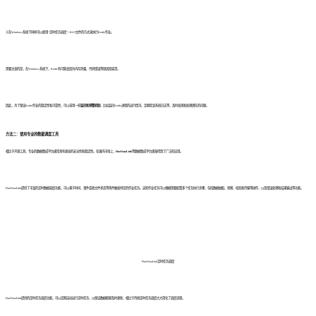
②在Windows系统下同样可以使用“定时任务调度”+ BAT文件的方式来执行Kettle作业。
需要注意的是，在Windows系统下，Kettle有可能会因为内存泄露、代码错误等原因而崩溃。
因此，为了保证Kettle作业的稳定性和可靠性，可以采用一些
监控和预警机制
，比如监控Kettle进程的运行情况、定期检查系统日志等，及时发现和处理潜在的问题。
方法二：使用专业的数据调度工具
相比于开源工具，专业的数据集成平台通常具有更高的安全性和稳定性。在国内市场上，
FineDataLink
等数据集成平台逐渐得到了广泛的应用。
FineDataLink提供了丰富的定时数据调度功能，可以基于时间、事件或者文件状态等条件触发特定的作业任务。这些作业任务可以根据需要配置多个任务执行步骤，包括数据抽取、转换、校验和传输等操作，以及错误处理和结果输出等功能。
FineDataLink定时任务调度
FineDataLink提供的定时任务调度功能，可以定期自动运行定时任务，以保证数据能够及时更新，相比于传统定时任务调度大大简化了调度流程。