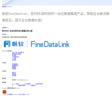
免费试用FineDataLink
帆软FineDataLink，低代码/高时效的一站式数据集成产品，帮助企业解决数
据孤岛，提升企业数据价值！
立即体验Demo
和30000+企业共同开启大数据分析之旅
咨询方案
专业的解决方案、先进的产品帮您实现业务的爆发式增长
FineDataLink标杆案例
台晶（宁波）电子有限公司
某交通高速公路集团
浙江国贸
江西中医药大学
三一重机
更多案例
产品功能
实时数据同步
高效数据开发
数据服务
系统管理
产品动态
更新日志
帮助文档
学习视频
联系我们
市场合作：finedatalink@fanruan.com
友情链接
FineReport报表
FineBI商业智能
简道云零代码平
台
数据库知识教程
BI数据分析
Copyright © 帆软软件有限公司 2015-2026
苏公网安备32020502001567号
|
苏ICP备18065767号