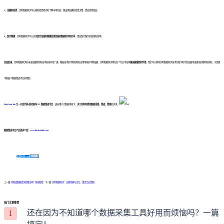
3、金融和投资
：实时数据同步可以帮助投资者实时了解市场动态，做出更准确的投资决策，提高投资效益。
4、医疗健康
：实时数据同步可以实现
医疗设备和健康监测设备的数据同步和共享
，提高医疗服务的质量和效率。
总结起来
，实时数据同步的未来发展趋势和技术前景非常广阔。随着技术的不断创新和应用场景的不断拓展，实时数据同步将在各个行业中发挥
越来越重要的作用
。我们可以期待实时数据同步技术为数字时代的发展带来更多的便利和创新。于是便
不能缺少数据集成平台的帮助。
FineDataLink
是一款
低代码/高时效的ETL数据集成平台
，面向用户大数据场景下，满足
实时和离线数据采集、集成、管理
的诉求。
数据集成平台产品更多介绍：
www.finedatalink.com
免费体验Demo
咨询方案
上一篇:
你知道数据清洗的魔法吗？快来看看！
下一篇:
实时数据同步：无缝传输与交互，激活企业潜能！
热门文章推荐
还在因为不知道哪个数据采集工具好用而烦恼吗？一篇
1