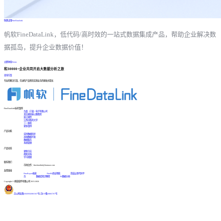
免费试用FineDataLink
帆软FineDataLink，低代码/高时效的一站式数据集成产品，帮助企业解决数
据孤岛，提升企业数据价值！
立即体验Demo
和30000+企业共同开启大数据分析之旅
咨询方案
专业的解决方案、先进的产品帮您实现业务的爆发式增长
FineDataLink标杆案例
台晶（宁波）电子有限公司
某交通高速公路集团
浙江国贸
江西中医药大学
三一重机
更多案例
产品功能
实时数据同步
高效数据开发
数据服务
系统管理
产品动态
更新日志
帮助文档
学习视频
联系我们
市场合作：finedatalink@fanruan.com
友情链接
FineReport报表
FineBI商业智能
简道云零代码平
台
数据库知识教程
BI数据分析
Copyright © 帆软软件有限公司 2015-2026
苏公网安备32020502001567号
|
苏ICP备18065767号