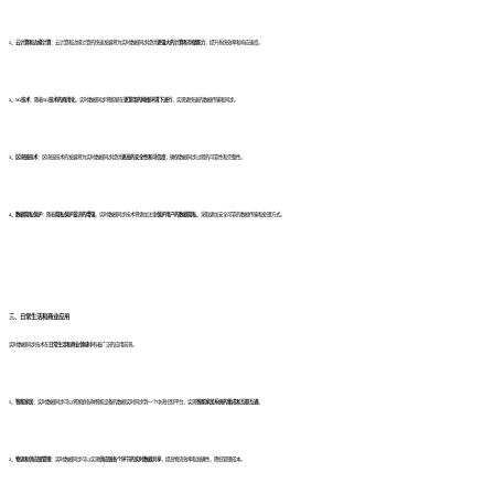
1、云计算和边缘计算
：云计算和边缘计算的快速发展将为实时数据同步提供
更强大的计算和存储能力
，提升系统效率和响应速度。
2、5G技术
：随着
5G技术的商用化
，实时数据同步将能够在
更宽带的网络环境下进行
，实现更快速的数据传输和同步。
3、区块链技术
：区块链技术的发展将为实时数据同步提供
更高的安全性和可信度
，确保数据同步过程的可靠性和完整性。
4、数据隐私保护
：随着
隐私保护意识的增强
，实时数据同步技术将更加注重
保护用户的数据隐私
，采取更加安全可靠的数据传输和处理方式。
三、日常生活和商业应用
实时数据同步技术在
日常生活和商业领域中
有着广泛的应用前景。
1、智能家居
：实时数据同步可以将家庭各种智能设备的数据实时同步到一个中央控制平台，实现
智能家居系统的集成和互联互通
。
2、物流和供应链管理
：实时数据同步可以实现
供应链各个环节的实时数据共享
，提高物流效率和准确性，降低管理成本。