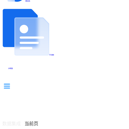
帮助文档
学习视频
分享集锦
数据集成
当前页
/