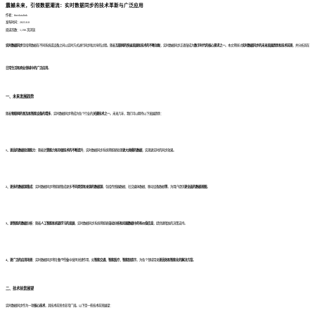
震撼未来，引领数据潮流：实时数据同步的技术革新与广泛应用
作者：finedatalink
发布时间：2023.8.8
阅读次数：1,190 次浏览
实时数据同步
是指将数据在不同系统或设备之间以实时方式进行同步和共享的过程。随着
互联网的快速发展和技术的不断创新
，实时数据同步正逐渐成为
数字时代的核心需求之一
。本文将探讨
实时数据同步的未来发展趋势和技术前景
，并分析其在
日常生活和商业领域中的广泛应用
。
一、未来发展趋势
随着
物联网的普及和智能设备的增多
，实时数据同步将成为各个行业的
关键技术之一
。未来几年，我们可以期待以下发展趋势：
1、更高的数据处理能力
：随着
计算能力和存储技术的不断提升
，实时数据同步系统将能够处理
更大规模的数据
，实现更实时的同步效果。
2、更多的数据源集成
：实时数据同步将能够集成更多
不同类型和来源的数据源
，包括传感器数据、社交媒体数据、移动设备数据
等
，为用户提供
更全面的数据视图
。
3、更智能的数据分析
：随着
人工智能和机器学习的发展
，实时数据同步系统将能够
自动分析和挖掘数据中的有价值信息
，提供更精准的决策支持。
4、更广泛的应用场景
：实时数据同步将在
各个行业
中发挥关键作用，如
智能交通、智能医疗、智能制造
等，为各个领域带来
更高效和智能化的解决方案
。
二、技术前景展望
实时数据同步作为一项
核心技术
，其技术前景也非常广阔。以下是一些技术前景展望：