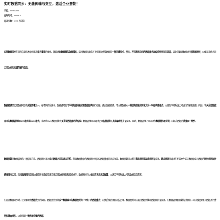
实时数据同步：无缝传输与交互，激活企业潜能！
作者：finedatalink
发布时间：2023.8.8
阅读次数：1,130 次浏览
实时数据同步
在现代信息技术中扮演着
极为重要
的角色。随着
企业数据量的急剧增加
，实时数据同步成为了处理和传输数据的
一种关键技术
。然而，
不同系统之间的数据格式和结构往往存在差异
，因此需要对数据进行
转换和映射
，以便在系统之间
实现数据的
无缝传输
与
交互
。
数据转换
是实现数据同步的
关键步骤
之一。在不同的系统中，数据通常使用
不同的编码格式和数据结构
进行存储。通过数据转换，可以将数据从
一种结构或格式转化为另一种结构或格式
，以便在不同系统之间进行传输和处理。例如，将
关系型数据
库中的数据转换为JSON格式或XML格式
，或者将XML数据转换为
关系型数据库的表结构
。数据转换可以通过使用
各种转换工具或编程语言
来实现。同时，数据转换还可以进行
数据清洗和处理
，以提高数据的
质量和一致性
。
数据映射
是数据转换的一种常用方法。数据映射通过
定义数据之间的对应关系
，将源数据集中的数据映射到目标数据集中的对应位置。数据映射可以基于
静态规则或动态规则
来实现。
静态规则
是通过在配置文件或元数据中定义数据的
映射规则和转
换规则
来实现。而
动态规则
则是通过使用脚本或编程语言来实现数据映射和转换操作。数据映射可以根据需求来
灵活配置
，以满足不同系统之间的数据交互需求。
在实现数据同步时，还需要考虑
数据合并
的问题。数据合并是将
多个数据源中的数据合并为一个统一的数据集合
，以供后续处理和分析使用。数据合并可以通过数据转换和数据映射来实现。在数据转换和映射的过程中，可以根据需要对数据进行
合
并和聚合操作
，以便得到
一致性和完整的数据
。