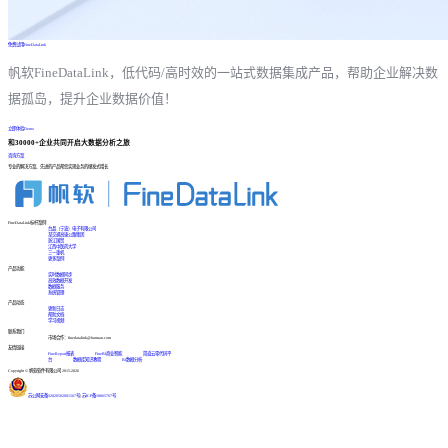
免费试用FineDataLink
帆软FineDataLink，低代码/高时效的一站式数据集成产品，帮助企业解决数
据孤岛，提升企业数据价值！
立即体验Demo
和30000+企业共同开启大数据分析之旅
咨询方案
专业的解决方案、先进的产品帮您实现业务的爆发式增长
FineDataLink标杆案例
台晶（宁波）电子有限公司
某交通高速公路集团
浙江国贸
江西中医药大学
三一重机
更多案例
产品功能
实时数据同步
高效数据开发
数据服务
系统管理
产品动态
更新日志
帮助文档
学习视频
联系我们
市场合作：finedatalink@fanruan.com
友情链接
FineReport报表
FineBI商业智能
简道云零代码平
台
数据库知识教程
BI数据分析
Copyright © 帆软软件有限公司 2015-2026
苏公网安备32020502001567号
|
苏ICP备18065767号