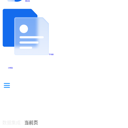
帮助文档
学习视频
分享集锦
数据集成
当前页
/