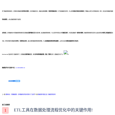
除了数据转换和映射外，还需要考虑数据的
实时性和可靠性
。在实时数据同步中，数据应该能够
及时、可靠地传输和处理
。为了保证数据的实时性，可以采用
消息队列或流式处理技术
，将数据以流的方式传输和处理。同时，还应该考虑数据的
安全
性和保密性
，以防止数据泄露和不当使用。
总的来说
，实时数据同步中的数据转换和映射是实现数据
无缝传输和交互
的关键步骤。通过数据转换和映射，可以实现不同系统之间的
数据互操作
，并且保证数据的
一致性和完整性
。数据转换和映射的实现可以通过使用各种
转换工具或编程语言
来
完成，同时还需要考虑数据的
实时性、可靠性和安全性
。通过合理的数据转换和映射策略，可以
提高数据处理的效率和准确性
，从而为企业的
决策和发展提供有力的支持
。
FineDataLink
在面向用户大数据场景下，实现数据
无缝传输和交互
、满足
实时和离线数据采集、集成、管理
的诉求，使数据成为生产力。
数据集成平台产品更多介绍：
www.finedatalink.com
免费体验Demo
咨询方案
上一篇:
震撼未来，引领数据潮流：实时数据同步的技术革新与广泛应用
下一篇:
数据处理与集成之道：数据清洗的妙用
热门文章推荐
ETL工具在数据处理流程优化中的关键作用!
1