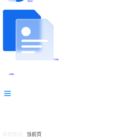
帮助文档
学习视频
分享集锦
数据集成
当前页
/