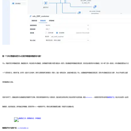
做一个分布式数据库是否可以实现异构数据库数据同步功能？
可以。但最好是在异构数据库很多，数据量很大时，再去选择分布式数据库，这样数据的存储能力和算力都会进一步提升。假如数据量单机数据库就能支撑，其实就没必要采用分布式数据库。为什么呢？因为一般来说，分布式数据库都是由主节点
+N个计算存储节点，具备可扩展、高可用（当部分节点失效时，其他节点能够接替它继续服务）的能力，因此一般购买成本、运维成本都比较高。所以，如果数据量单机数据库就能支撑，采用分布式数据库就比较“浪费”，性价比不如使用上面提
到的数据集成工具高。
在数字化时代下，大数据治理对企业数据建设的重要性不言而喻，然而实现的困难有时也让人望而却步，因此选择合适的技术和工具会达到事半功倍的效果。帆软
FineDataLink
——中国领先的低代码/高时效
数据集成产品
，能过为企业提供一站式的
数据服务，通过快速连接、高时效融合多种数据，提供低代码Data API敏捷发布平台，帮助企业解决数据孤岛难题，有效提升企业数据价值。
数据集成平台产品更多介绍：
www.finedatalink.com