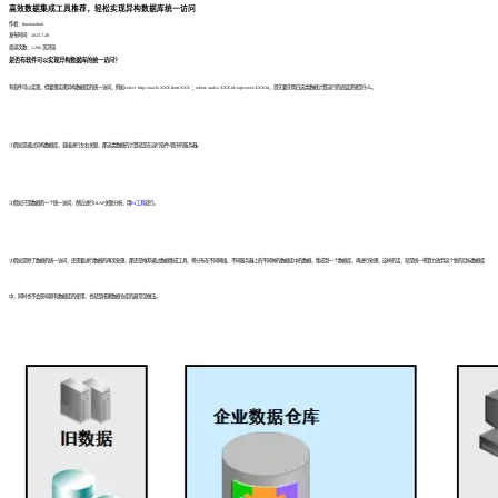
高效数据集成工具推荐，轻松实现异构数据库统一访问
作者：finedatalink
发布时间：2023.7.28
阅读次数：1,206 次浏览
是否有软件可以实现异构数据库的统一访问？
有软件可以实现，但要想实现异构数据库的统一访问，例如select http://oracle.XXX from XXX ；where oralce.XXX.id=sqlserver.XXX.id，首先要先明白这类数据计算运行的底层逻辑是什么。
①假如是通过异构数据库，直接进行左右关联，那这类数据的计算就是在运行软件/程序的服务器。
②假如只是数据的一个统一访问，然后进行OLAP关联分析，用
BI工具
就行。
③假如是除了数据的统一访问，还需要进行数据的再次处理，那还是推荐通过数据集成工具，将分布在不同网络、不同服务器上的不同种的数据库中的数据，集成到一个数据库，再进行处理，这样的话，就是统一将算力放到这个新的目标数据库
中，同时也不会影响原有数据库的使用，也就是搭建数据仓库的最常见做法。