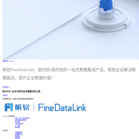
免费试用FineDataLink
帆软FineDataLink，低代码/高时效的一站式数据集成产品，帮助企业解决数
据孤岛，提升企业数据价值！
立即体验Demo
和30000+企业共同开启大数据分析之旅
咨询方案
专业的解决方案、先进的产品帮您实现业务的爆发式增长
FineDataLink标杆案例
台晶（宁波）电子有限公司
某交通高速公路集团
浙江国贸
江西中医药大学
三一重机
更多案例
产品功能
实时数据同步
高效数据开发
数据服务
系统管理