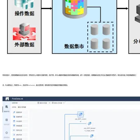
但其实很多人，看到搭建数据仓库会比较排斥，觉得这是大公司级别才会做的事情，其实不然，你可以根据你的数据库或者系统数据的体量，进行一定程度裁剪，搭建数据仓库使之符合自己数据使用习惯就行。现在这类市面上有很多数据集成工
具，可以做到这点，开源的有kettle，商业的有FineDataLink，通过设置流程，很快就能完成异构数据库的数据迁移集成。