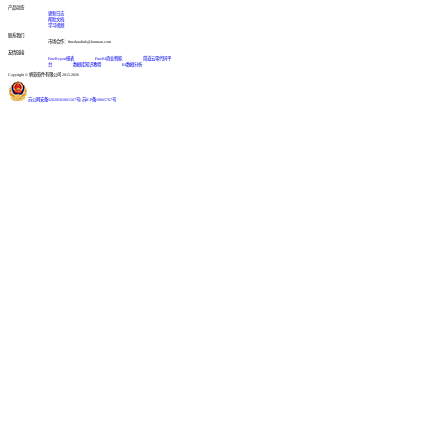
产品动态
更新日志
帮助文档
学习视频
联系我们
市场合作：finedatalink@fanruan.com
友情链接
FineReport报表
FineBI商业智能
简道云零代码平
台
数据库知识教程
BI数据分析
Copyright © 帆软软件有限公司 2015-2026
苏公网安备32020502001567号
|
苏ICP备18065767号