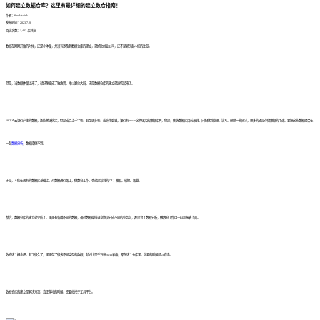
如何建立数据仓库？这里有最详细的建立数仓指南！
作者：finedatalink
发布时间：2023.7.28
阅读次数：1,423 次浏览
数据在刚刚开始的时候，还是小体量，并没有涉及到数据仓库的建立，就好比创业公司，还不足够引起人们的注意。
但是，当数据体量上来了，就好像变成了独角兽，难以顾全大局，于是数据仓库的建立就迫切起来了。
10个人去银行产生的数据，还能勉强搞定，但是成百上千个呢？甚至更多呢？或许你会说，银行有oracle这种强大的数据库啊，但是，传统数据库目前来说，只能做到处理、读写、删除一些需求，更多的还是存储数据的用途。要把这些数据聚合在
一起
数据分析
，数据库做不到。
于是，人们在现有的数据库基础上，对数据进行加工，做数仓工作，也就是常说的ETL：抽取、转换、加载。
然后，数据仓库的建立就完成了，里面有各种不同的数据，通过数据编排消息协议分成不同的业务包，都是为了数据分析，做数仓工作用于BI和报表上面。
数仓这个概念吧，有了很久了，里面存了很多不同类型的数据，就好比是千万张Excel表格，都在这个仓库里，你要的时候可以查询。
数据仓库的建立是解决方案，真正落地的时候，还要依托于工具平台。