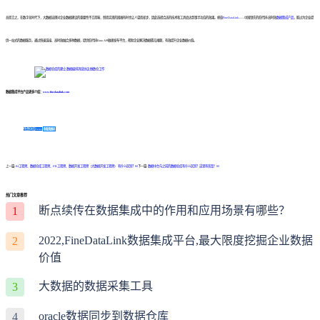
总而言之，在数字化时代下，大数据治理对企业数据建设的重要性不言而喻，然而实现的困难有时也让人望而却步，因此选择合适的技术和工具会达到事半功倍的效果。帆软
FineDataLink
——中国领先的低代码/高时效
数据集成产品
，能过为企业提
供一站式的数据服务，通过快速连接、高时效融合多种数据，提供低代码Data API敏捷发布平台，帮助企业解决数据孤岛难题，有效提升企业数据价值。
数据集成平台产品更多介绍：
www.finedatalink.com
免费体验Demo
咨询方案
上一篇:
BI工程师、数据仓库工程师、ETL工程师、数据开发工程师（大数据开发工程师） 有什么区别？￼
下一篇:
数据中台与之前的数据仓库有什么区别？这里有答案！￼
热门文章推荐
断点续传在数据集成中的作用和应用场景有哪些？
1
2022,FineDataLink数据集成平台,最大限度挖掘企业数据
2
价值
大数据的数据采集工具
3
oracle数据同步到数据仓库
4