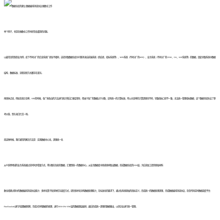
举个例子，也是在做数仓工作时经常会遇到的问题。
以最常见的制造业为例，底下不同分厂的信息系统厂商各不相同，这就导致数据仓库中可能有来自前端系统（供应商、招标系统等）、MES系统（不同分厂的MES）、业务系统（不同分厂的CRM、OA、SAP系统等）的数据，因此导致系统中数据
结构、数据标准、流程流转方式都存在差异。
再具体点说，例如在统计良率、OEE的时候，各厂按各自的方法进行统计然后汇报给领导，但由于各厂的数据过于分散，没有统一的计算标准，所以对良率的计算逻辑也不同，导致指标口径不一致，无法统一管理指标数据，这个数据也就失去了参
考价值，到头来白忙活一场。
而这种时候，我们通常的解决方法是：实现数据中心化，逻辑统一化
从众多跨地域的业务系统通过实时同步增量方式，将分散在各处的数据，汇聚到统一的数据中心，从业务数据库中原表原样取出数据，形成数据仓库的ODS层，为后续加工提供原始材料
数仓搭建过程中的数据编排消息协议能力：多样化算子和多种任务调度方式，提供多样化异构数据处理能力；在标准化的要求下，通过各系统原始的指标定义，形成统一的数据处理逻辑，完成数据编排消息协议，在低代码实时数据调度平台
FineDataLink进行内部数据转换，完成对异构数据的梳理，进行ODS>DW>DM层的数据逐层编排，最后形成统一逻辑的数据输出，以供企业进行统一管理。