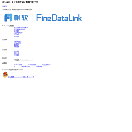
和30000+企业共同开启大数据分析之旅
咨询方案
专业的解决方案、先进的产品帮您实现业务的爆发式增长
FineDataLink标杆案例
台晶（宁波）电子有限公司
某交通高速公路集团
浙江国贸
江西中医药大学
三一重机
更多案例
产品功能
实时数据同步
高效数据开发
数据服务
系统管理
产品动态
更新日志
帮助文档
学习视频
联系我们
市场合作：finedatalink@fanruan.com
友情链接
FineReport报表
FineBI商业智能
简道云零代码平
台
数据库知识教程
BI数据分析
Copyright © 帆软软件有限公司 2015-2026
苏公网安备32020502001567号
|
苏ICP备18065767号