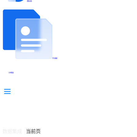
帮助文档
学习视频
分享集锦
数据集成
当前页
/