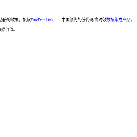
功倍的效果。帆软
FineDataLink
——中国领先的低代码/高时效
数据集成产品
，
数据价值。