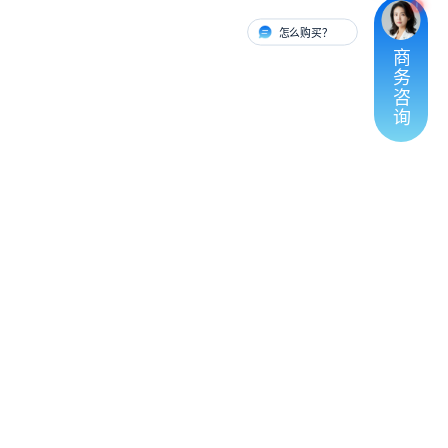
怎么购买？
有人对接
商
务
咨
询