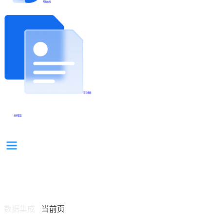
帮助文档
学习视频
分享集锦
数据集成
当前页
/