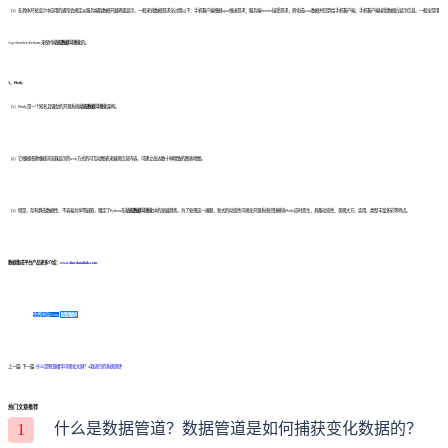
（3）在具体开发设计中应用的通常会规定从服务端取数据开展界面显示，一般来说数据恳求全过程以下：手机客户端根据ajax推送恳求；服务端Servlet接受恳求；转化成json数据并回到给手机客户端；手机客户端接受数据后显示信息。一般全是用
Jsp+Servlet+Echarts来保持
动态数据可视化
的。
3、Plotly
（1）Plotly是一个知名且强劲的开源系统
动态数据可视化
架构。
（2）它根据搭建根据浏览器显示的web方式的可互动图表来展现信息内容，可建立高达数十种精致的图表地图。
（3）但是，存有静态数据性、不容易共享等缺陷，限定了Python在
动态数据可视化
中的发展趋势。为了处理这一难题，新式的动态性可视化开源系统控制模块Plotly应时而生，具备动态性、美观大方、实用、类型丰富多彩等特点。
数据集成平台产品更多介绍：
www.finedatalink.com
免费体验Demo
咨询方案
上一篇: 下一篇:
什么是智慧楼宇可视化大屏？4款流行的系统测评
热门文章推荐
什么是数据管道？数据管道是如何捕获变化数据的？
1