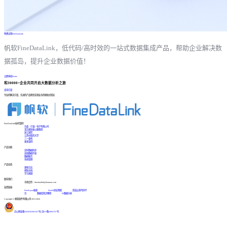
免费试用FineDataLink
帆软FineDataLink，低代码/高时效的一站式数据集成产品，帮助企业解决数
据孤岛，提升企业数据价值！
立即体验Demo
和30000+企业共同开启大数据分析之旅
咨询方案
专业的解决方案、先进的产品帮您实现业务的爆发式增长
FineDataLink标杆案例
台晶（宁波）电子有限公司
某交通高速公路集团
浙江国贸
江西中医药大学
三一重机
更多案例
产品功能
实时数据同步
高效数据开发
数据服务
系统管理
产品动态
更新日志
帮助文档
学习视频
联系我们
市场合作：finedatalink@fanruan.com
友情链接
FineReport报表
FineBI商业智能
简道云零代码平
台
数据库知识教程
BI数据分析
Copyright © 帆软软件有限公司 2015-2026
苏公网安备32020502001567号
|
苏ICP备18065767号