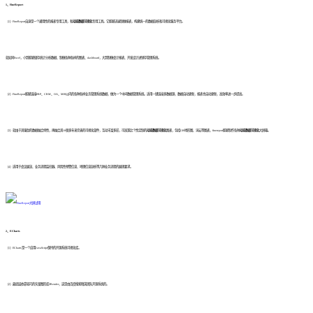
1、FineReport
（1）FineReport自身是一个通用性的报表专用工具，和
动态数据可视化
专用工具。它能够迅速制做报表，构建统一的数据剖析和可视化服务平台。
就如同Excel，小到能够储存统计分析数据、制做各种各样的图表、dashboard，大到制做会计报表、开发设计进销存管理系统。
（2）FineReport能够连接ERP、CRM、OA、MIS以内的各种各样业务管理系统数据，做为一个中间数据管理系统。适用一键连接多数据源，数据自动更新，报表也自动更新，高效率进一步提高。
（3）就由于其强劲的数据融合特性，再融合其10很多年来完善的可视化部件，互动丰富多彩，可高宽比个性定制的
动态数据可视化
图表，包括GIS地形图、词云等图表，finereport能够制作各种
动态数据可视化
大屏幕。
（4）适用于会议展览、业务流程监控器、风险性预警信息、地理信息剖析等几种业务流程的展现要求。
2、ECharts
（1）ECharts是一个应用JavaScript保持的开源系统可视化库。
（2）最底层依靠轻巧的矢量图形库ZRender，这是由百度搜索精英团队开源系统的。