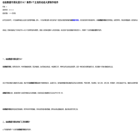
动态数据可视化是什么？推荐3个主流的动态大屏制作软件
作者：fr
发布时间：2023.8.22
阅读次数：7,176 次浏览
如今信息化时代，人们迅速拥有着比过去多几倍的即时数据。那么，人们如何解决那么多信息内容？答案是必须使用更强的
动态
数据可视化
。在愈来愈多的可视化要求中，对
动态数据可视化
的需求增加，如摩拜单车，用动态地图展现一天的骑车运
动轨迹，形象化描述出了共享自行车24h在人们身旁的骑车规律性，具备十分形象化震撼人心的实际效果。本文就来介绍动态数据可视化是什么，并推荐5个主流的
动态
大屏
制作软件。
一、
动态数据可视化
是什么？
动态数据可视化
，能将涉及空间、时间的数据更直观、简洁地展现。比如驾驶运动轨迹、木船捕捞工作、特种车运作运动轨迹回看等。这是一种愈来愈关键的展现方式，而且辅助人们做大数据剖析认证。
对比于传统式图表与数据车内仪表盘，现如今的
动态数据可视化
着眼于用更栩栩如生、友善的方式，及时展现掩藏在繁杂数据背后的业务流程洞悉。不管在零售、货运物流、电力工程、水利工程、环境保护，还是交通出行行业，根据互动式即时
动
态数据可视化
大屏，来协助营销人员发觉并确诊业务流程难题，愈来愈变成大数据解决方法中必不可少的一环。
动态数据可视化
保持起来还是挺难的。除开时间序列的数据，也有动态性相对路径数据、即时运动轨迹数据这些，都必须动态性专用工具。
二、
动态数据可视化
的热门工具有哪些？
以下就强烈推荐5个主流的
动态数据可视化
制作软件。