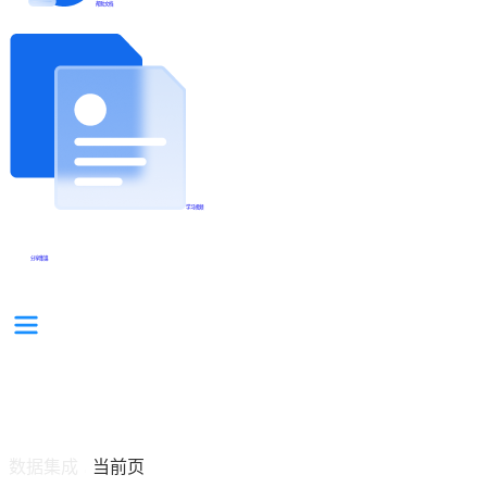
帮助文档
学习视频
分享集锦
数据集成
当前页
/