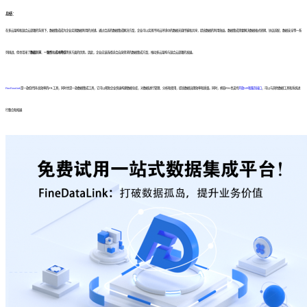
总结：
在多云架构和混合云部署的背景下，数据集成成为企业实现数据利用的关键。通过合适的数据集成解决方案，企业可以实现不同云环境中的数据无缝传输和共享，提高数据的利用效益。数据集成需要解决数据格式转换、协议适配、数据安全等一系
列挑战，但也带来了
数据共享
、
一致性
和
成本降低
等多方面的优势。因此，企业应该选择适合自身需求的数据集成方案，推动多云架构与混合云部署的发展。
FineDataLink
是一款低代码/高效率的ETL工具，同时也是一款数据集成工具，它可以帮助企业快速构建数据仓库，对数据进行管理、分析和使用，提高数据治理效率和质量。同时，帆软FDL也支持
开放API和服务接口
，可以与其他数据工具和系统进
行整合和拓展