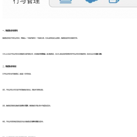
一、数据集成的重要性
数据集成是指在不同的云环境中，将数据从一个终端传输到另一个终端的过程。在多云架构和混合云部署中，数据集成起到至关重要的作用。
它可以让企业在不同云环境中实现数据的无缝传输和共享，提高数据的
利用效益
。通过数据集成，企业可以更加高效地管理和利用不同云环境中的数据资源，促进企业业务的
发展
与
创新
。
二、数据集成的挑战
在不同云环境中进行数据集成，面临着一系列的挑战。
首先，不同云环境之间存在着不同的数据格式和协议，需要进行转换和适配。
其次，数据集成需要保证数据的
安全性
和
可靠性
，确保数据在传输过程中不被篡改或丢失。
再次，不同云环境的网络带宽和延迟也会对数据集成的
效率
和
性能
造成影响。