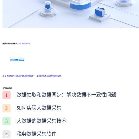
数据集成平台产品更多介绍：
www.finedatalink.com
免费体验Demo
咨询方案
上一篇:
断点续传技术：实现无缝下载和上传的终极指南！
下一篇:
断点续传技术：改变文件传输的未来趋势
热门文章推荐
数据抽取和数据同步：解决数据不一致性问题
1
如何实现大数据采集
2
大数据的数据采集技术
3
税务数据采集软件
4