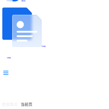
帮助文档
学习视频
分享集锦
数据集成
当前页
/