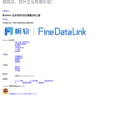
据孤岛，提升企业数据价值！
立即体验Demo
和30000+企业共同开启大数据分析之旅
咨询方案
专业的解决方案、先进的产品帮您实现业务的爆发式增长
FineDataLink标杆案例
台晶（宁波）电子有限公司
某交通高速公路集团
浙江国贸
江西中医药大学
三一重机
更多案例
产品功能
实时数据同步
高效数据开发
数据服务
系统管理
产品动态
更新日志
帮助文档
学习视频
联系我们
市场合作：finedatalink@fanruan.com
友情链接
FineReport报表
FineBI商业智能
简道云零代码平
台
数据库知识教程
BI数据分析
Copyright © 帆软软件有限公司 2015-2026
苏公网安备32020502001567号
|
苏ICP备18065767号