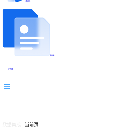
帮助文档
学习视频
分享集锦
数据集成
当前页
/