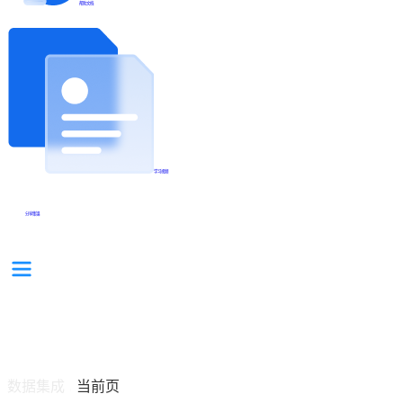
帮助文档
学习视频
分享集锦
数据集成
当前页
/