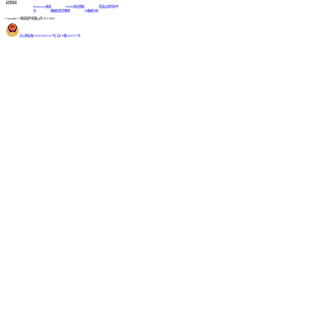
友情链接
FineReport报表
FineBI商业智能
简道云零代码平
台
数据库知识教程
BI数据分析
Copyright © 帆软软件有限公司 2015-2026
苏公网安备32020502001567号
|
苏ICP备18065767号