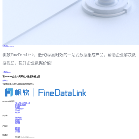
免费试用FineDataLink
帆软FineDataLink，低代码/高时效的一站式数据集成产品，帮助企业解决数
据孤岛，提升企业数据价值！
立即体验Demo
和30000+企业共同开启大数据分析之旅
咨询方案
专业的解决方案、先进的产品帮您实现业务的爆发式增长
FineDataLink标杆案例
台晶（宁波）电子有限公司
某交通高速公路集团
浙江国贸
江西中医药大学
三一重机
更多案例
产品功能
实时数据同步
高效数据开发
数据服务
系统管理
产品动态
更新日志
帮助文档
学习视频
联系我们
市场合作：finedatalink@fanruan.com