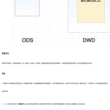
展望未来
随着技术的不断发展，ETL的奥秘将继续演化。未来，更智能化、自动化的ETL工具将出现，为数据处理和集成带来更高的效率和精确性。ETL将继续在数据领域发挥关键作用，助力企业实现数据驱动的业务目标。
结论
ETL的奥秘在于它优化数据处理与集成的解决方案，释放数据的无限潜力。通过精细的数据清洗和无缝的数据集成，ETL实现了数据的转化和整合，为企业提供了有用的信息和洞见。随着技术的进步，ETL将持续演进，为企业在数据领域创造更多商
机和竞争优势。
FineDataLink
作为低代码/高时效的
ETL数据集成平台
，通过精心规划和实施这些措施，能够更好地满足用户的需求，提供稳定可靠的数据处理服务，帮助企业充分发掘数据价值，推动业务发展。