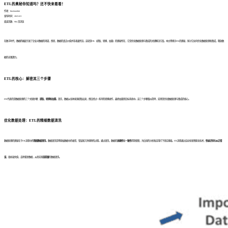
ETL的奥秘你知道吗？还不快来看看！
作者：finedatalink
发布时间：2023.8.9
阅读次数：984 次浏览
在数字时代，数据的崛起引发了企业对数据的渴望，然而，数据的真正价值并非表面所见。这就是ETL（提取、转换、加载）的奥秘所在，它是优化数据处理与集成的关键解决方案。本文将揭示ETL的奥秘，探讨它如何优化数据处理和集成，释放数
据的无限潜力。
ETL的核心：解密其三个步骤
ETL代表的是数据处理的三个关键步骤：
提取、转换和加载
。首先，数据从各种来源提取出来，然后经过一系列的转换操作，最终加载到目标系统中。这三个步骤看似简单，实则是优化数据处理与集成的核心。
优化数据处理：ETL的精细数据清洗
数据处理的奥秘在于ETL流程中的
精细数据清洗
。数据清洗是将原始数据中的噪音、错误和冗余剔除的过程。通过清洗，数据的
准确性
和
一致性
得到保障，为后续的分析和应用打下坚实基础。ETL流程通过自动化和智能化技术，
快速识别
和
纠正错
误
，填补缺失值，去除重复数据，从而实现
高质量
的数据清洗。