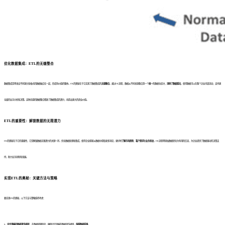
优化数据集成：ETL的无缝整合
数据集成是将来自不同源头和格式的数据融合在一起，形成有价值的整体。ETL的奥秘在于它实现了数据集成的
无缝整合
。通过ETL流程，数据从不同来源整合到一个
统一
的数据仓库中，
消除了数据孤岛
，使得数据可以在整个企业内部流动，支持更
全面的业务分析和决策。这种无缝的数据整合释放了数据集成的潜力，创造出更大的商业价值。
ETL的重要性：解锁数据的无限潜力
ETL的奥秘在于它的重要性，它是解锁数据无限潜力的关键一环。优化数据处理和集成，使得企业能够从数据中获取更多洞见，更好地
了解市场趋势
、
客户需求
和
业务机会
。ETL流程将原始数据转化为有用的信息，为企业提供了数据驱动的决策支
持，助力业务创新和发展。
实现ETL的奥秘：关键方法与策略
要实现ETL的奥秘，以下方法与策略值得考虑：
1、设定清晰的数据清洗规则：
在数据转换阶段，确保设定清晰的数据清洗规则，
保障数据质量
。