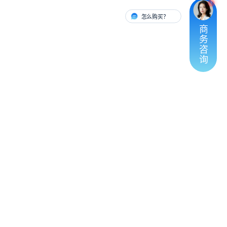
怎么购买？
有人对接
商
务
咨
询