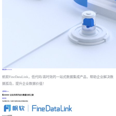
免费试用FineDataLink
帆软FineDataLink，低代码/高时效的一站式数据集成产品，帮助企业解决数
据孤岛，提升企业数据价值！
立即体验Demo
和30000+企业共同开启大数据分析之旅
咨询方案
专业的解决方案、先进的产品帮您实现业务的爆发式增长
FineDataLink标杆案例