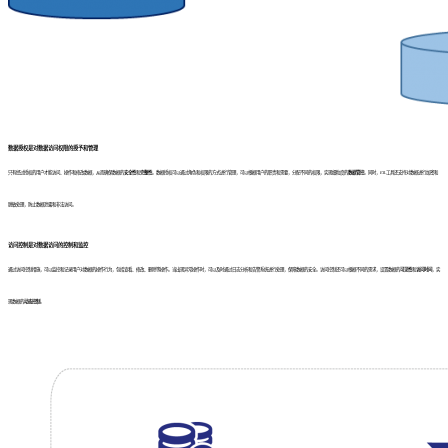
数据授权是对数据访问权限的授予和管理
只有经过授权的用户才能访问、操作和修改数据，从而确保数据的
安全性
和
完整性
。数据授权可以通过角色和权限的方式进行管理，可以根据用户的职责和需要，分配不同的权限，实现细粒度的
数据管控
。同时，ETL工具还支持对数据进行加密和
脱敏处理，防止数据泄露和非法访问。
访问控制是对数据访问的控制和监控
通过访问控制措施，可以监控和记录用户对数据的操作行为，包括查看、修改、删除等操作。当出现异常操作时，可以及时通过日志分析和告警系统进行处理，保障数据的安全。访问控制还可以根据不同的需求，设置数据的
可见性
和
访问时间
，实
现数据的
动态控制
。