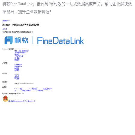
帆软FineDataLink，低代码/高时效的一站式数据集成产品，帮助企业解决数
据孤岛，提升企业数据价值！
立即体验Demo
和30000+企业共同开启大数据分析之旅
咨询方案
专业的解决方案、先进的产品帮您实现业务的爆发式增长
FineDataLink标杆案例
台晶（宁波）电子有限公司
某交通高速公路集团
浙江国贸
江西中医药大学
三一重机
更多案例
产品功能
实时数据同步
高效数据开发
数据服务
系统管理
产品动态
更新日志
帮助文档
学习视频
联系我们
市场合作：finedatalink@fanruan.com
友情链接
FineReport报表
FineBI商业智能
简道云零代码平
台
数据库知识教程
BI数据分析
Copyright © 帆软软件有限公司 2015-2026
苏公网安备32020502001567号
|
苏ICP备18065767号