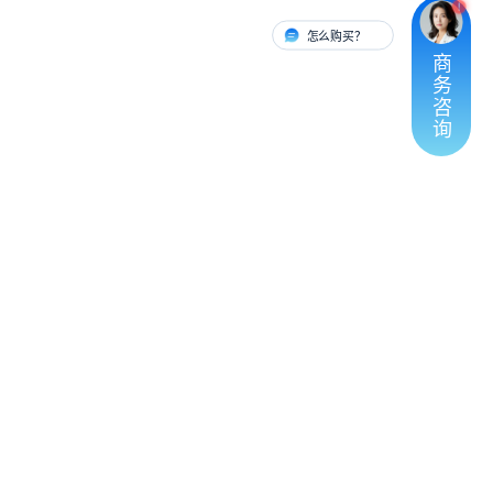
怎么购买？
有人对接
商
务
咨
询