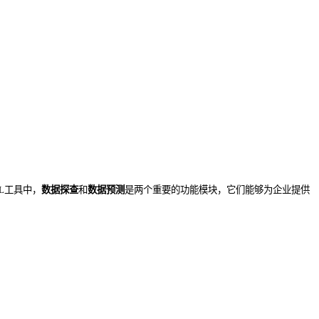
ETL工具中，
数据探查
和
数据预测
是两个重要的功能模块，它们能够为企业提供