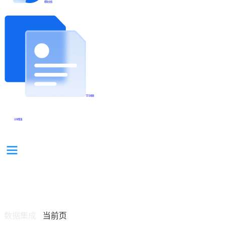
帮助文档
学习视频
分享集锦
数据集成
当前页
/