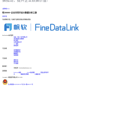
据孤岛，提升企业数据价值！
立即体验Demo
和30000+企业共同开启大数据分析之旅
咨询方案
专业的解决方案、先进的产品帮您实现业务的爆发式增长
FineDataLink标杆案例
台晶（宁波）电子有限公司
某交通高速公路集团
浙江国贸
江西中医药大学
三一重机
更多案例
产品功能
实时数据同步
高效数据开发
数据服务
系统管理
产品动态
更新日志
帮助文档
学习视频
联系我们
市场合作：finedatalink@fanruan.com
友情链接
FineReport报表
FineBI商业智能
简道云零代码平
台
数据库知识教程
BI数据分析
Copyright © 帆软软件有限公司 2015-2026
苏公网安备32020502001567号
|
苏ICP备18065767号