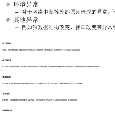
3.异常处理机制
为了保证ETL过程的可靠性和稳定性，需要建立健壮的异常处理机制。这可以包括捕获异常、处理异常和重试机制。通过正确处理异常，可以减少数据丢失和处理失败的风险。
4.错误数据处理
在ETL过程中，经常会遇到错误的数据。对于错误数据，需要制定相应的处理策略，如跳过错误数据、标记错误数据或将错误数据发送到特定的错误处理队列等。合理处理错误数据可以防止错误数据进一步影响处理结果。
5.数据补偿机制
在ETL过程中，有时可能会发生错误和异常，导致部分数据未能正确处理。为了保证数据的完整性和一致性，在恢复正常运行后，需要建立数据补偿机制，重新处理未处理的数据。
6.监控和报警
监控和报警是ETL过程中错误处理和异常处理的重要环节。通过实时监控ETL过程中的错误和异常，及时发出报警，可以帮助快速响应和解决问题，减少数据损失和影响。
7.定期维护和优化