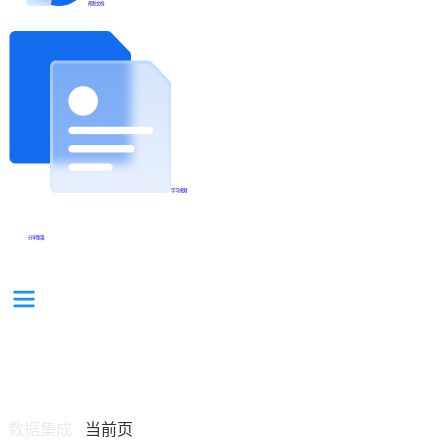
帮助文档
学习视频
分享集锦
数据集成
当前页
/