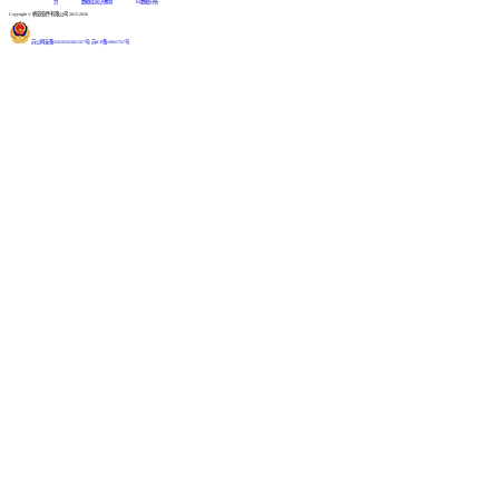
台
数据库知识教程
BI数据分析
Copyright © 帆软软件有限公司 2015-2026
苏公网安备32020502001567号
|
苏ICP备18065767号