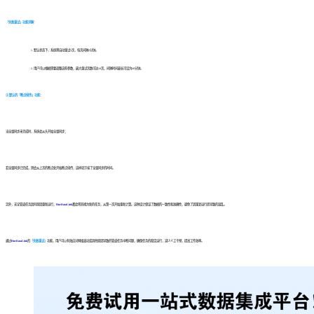
「失败重试」功能详解：
默认状态下，系统将自动重试3次，每次间隔2分钟。
用户可以根据需要调整这些参数，最大重试次数可达10次，间隔时间最长可设为60分钟。
② 默认的「断点续传」功能：
当全量同步未完成时，系统会从头开始全量同步；
若全量同步已完成，则会从上次的断点处开始断点续传，这样就节省了全量同步的时间。
另外，无论管道任务因何原因重新运行，
FineDataLink
都会将其视为新的任务，从第一次开始重新计算。这种设计保证了数据的一致性和准确性，避免了因重复运行而导致的混乱。
通过
FineDataLink
的
「失败重试」
功能，用户可以有效应对网络波动或其他原因导致的管道任务中断问题，确保任务的稳定运行，减少人工干预，提高工作效率。