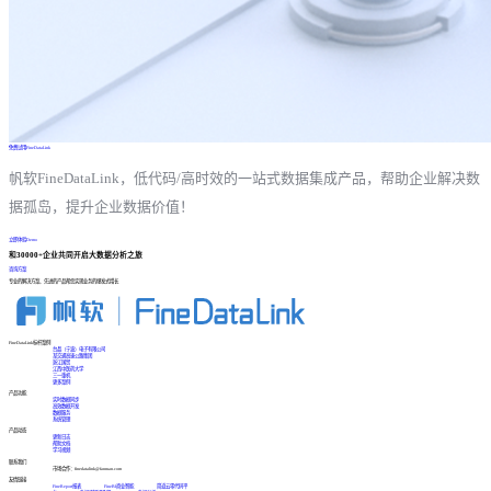
免费试用FineDataLink
帆软FineDataLink，低代码/高时效的一站式数据集成产品，帮助企业解决数
据孤岛，提升企业数据价值！
立即体验Demo
和30000+企业共同开启大数据分析之旅
咨询方案
专业的解决方案、先进的产品帮您实现业务的爆发式增长
FineDataLink标杆案例
台晶（宁波）电子有限公司
某交通高速公路集团
浙江国贸
江西中医药大学
三一重机
更多案例
产品功能
实时数据同步
高效数据开发
数据服务
系统管理
产品动态
更新日志
帮助文档
学习视频
联系我们
市场合作：finedatalink@fanruan.com
友情链接
FineReport报表
FineBI商业智能
简道云零代码平