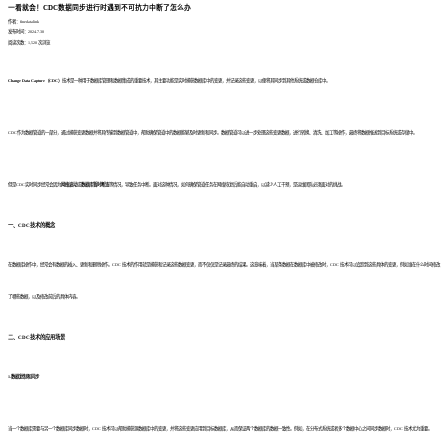
一看就会！CDC数据同步进行时遇到不可抗力中断了怎么办
作者：finedatalink
发布时间：2024.7.30
阅读次数：1,520 次浏览
Change Data Capture（CDC）
技术是一种用于数据库管理和数据集成的重要技术，其主要功能是实时捕获数据库中的变更，并记录这些变更，以便将其同步到其他系统或数据仓库中。
CDC作为数据管道的一部分，通过捕获变更数据并将其传输到数据管道中，帮助确保管道中的数据能够及时更新和同步。数据管道可以进一步处理这些变更数据，进行转换、清洗、加工等操作，最终将数据推送到目标系统或存储中。
但是CDC实时同步经常会因为
网络波动
或
数据库暂时断连
等情况，导致任务中断。面对这种情况，如何确保管道任务在网络恢复后能自动重启，以减少人工干预，是运维团队必须面对的挑战。
一、CDC技术的概念
在数据库操作中，经常会有数据的插入、更新和删除操作。CDC 技术的作用就是捕获和记录这些数据变更，而不仅仅是记录最终的结果。这意味着，当某条数据在数据库中被修改时，CDC 技术可以追踪到这些具体的变更，例如谁在什么时间修改
了哪些数据，以及修改前后的具体内容。
二、CDC技术的应用场景
1.数据复制和同步
当一个数据库需要与另一个数据库同步数据时，CDC 技术可以帮助捕获源数据库中的变更，并将这些变更应用到目标数据库，从而保证两个数据库的数据一致性。例如，在分布式系统或者多个数据中心之间同步数据时，CDC 技术尤为重要。