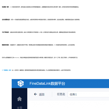
保证数据一致性
： CDC系统在恢复同步时，通常会通过记录或者标记已经传输的数据变更，以确保数据在恢复后的同步过程中保持一致性。这可能涉及到事务性的处理和数据验证。
自动化报警和监控
： 好的CDC系统通常会集成报警和监控功能，以便实时检测到同步中断或者异常情况。当系统检测到中断时，会自动发出警报，并通知管理员或运维人员处理问题。
手动干预和修复
： 如果自动化流程无法解决问题，运维人员可能需要手动干预来恢复CDC同步。这可能包括手动重新启动同步过程、调整网络设置或者进行其他必要的操作。
数据恢复和重放
： 在极端情况下，如数据丢失或同步不完整，可能需要从备份中恢复数据或者重新处理缺失的数据变更。CDC系统通常会提供恢复机制，以应对这类问题。
您也可以使用数据同步工具FineDataLink，有效应对网络波动或其他原因导致的管道任务中断问题，确保任务的稳定运行，减少人工干预，提高工作效率。以下时具体的操作方法：
①「失败重试」功能
：
当CDC实时任务（数据管道）遇到短暂的网络故障或其他中断后能够迅速重试。可以为配置重跑次数和间隔时间，以适应不同的恢复需求。