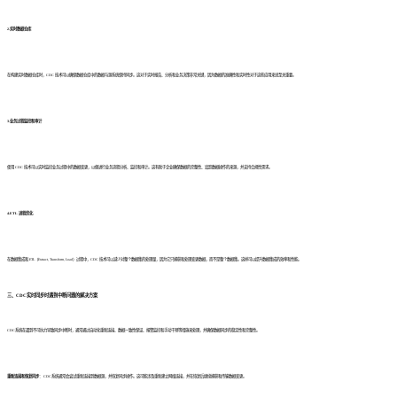
2.实时数据仓库
在构建实时数据仓库时，CDC 技术可以确保数据仓库中的数据与源系统保持同步。这对于实时报告、分析和业务决策非常关键，因为数据的准确性和实时性对于这些应用来说至关重要。
3.业务过程监控和审计
使用 CDC 技术可以实时监控业务过程中的数据变更，以便进行业务流程分析、监控和审计。这有助于企业确保数据的完整性、追踪数据操作的来源，并支持合规性需求。
4.ETL 进程优化
在数据集成和 ETL（Extract, Transform, Load）过程中，CDC 技术可以减少对整个数据集的处理量，因为它只捕获和处理变更数据，而不是整个数据集。这样可以提升数据集成的效率和性能。
三、CDC实时同步时遇到中断问题的解决方案
CDC系统在遇到不可抗力导致同步中断时，通常通过自动化重新连接、数据一致性保证、报警监控和手动干预等措施来处理，并确保数据同步的稳定性和完整性。
重新连接和恢复同步
： CDC系统通常会尝试重新连接到数据源，并恢复同步操作。这可能涉及重新建立网络连接，并在恢复后继续捕获和传输数据变更。