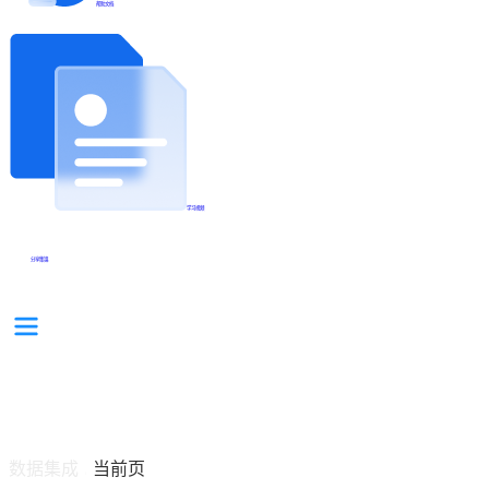
帮助文档
学习视频
分享集锦
数据集成
当前页
/