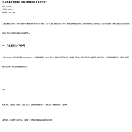
如何提高数据质量？这些元数据的相关点要知道！
作者：finedatalink
发布时间：2024.7.30
阅读次数：1,318 次浏览
元数据是数据的“说明书”，完善的元数据有利于数据使用者了解企业有什么数据，它们分布在哪里，数据的业务含义是什么，数据口径及颗粒度是怎样的，需要使用数据时应该向谁提出申请，以及如何获取数据。元数据与数据质量之间存在着密切
的联系，两者在数据管理和应用中扮演着重要的角色。
一、元数据的定义与作用
元数据（Metadata）是描述数据的数据（data about data），主要是描述数据属性（property）的信息，用来支持如指示存储位置、历史数据、资源查找、文件记录等功能。元数据算是一种电子式目录，为了达到编制目录的目的，必须描述并收藏数
据的内容或特色，进而达成协助数据检索的目的。
作用：
描述与解释：元数据提供了数据的上下文和背景信息，帮助我们理解数据的含义、分类和范围，以及数据所属的上下文和关系。
组织与发现：元数据有助于数据的组织、分类和索引，使得数据资源能够更容易地被检索和发现。