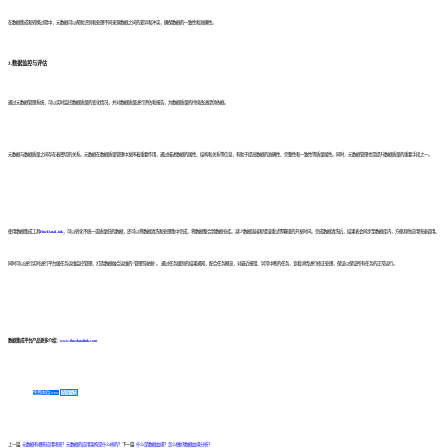
在数据集成和转换过程中，元数据可以帮助识别和处理不同来源数据之间的差异和冲突，确保数据的一致性和准确性。
3
.
数据监控与评估
通过元数据管理系统，可以实时监控数据质量的变化情况，并对数据质量进行评估和报告，为数据质量的持续改进提供依据。
元数据与数据质量之间存在着密切的关系。元数据在数据质量管理中发挥着重要作用，通过描述数据的属性、结构和关系等信息，有助于提高数据的准确性、完整性和一致性等质量属性。同时，元数据管理也是提升数据质量的重要手段之一。
使用数据集成工具
FineDataLink
，可以转化不统一或质量低的数据，还可以将数据清洗和处理集中完成，将数据整合到数据仓库。减少数据连接和错误重试等繁琐的开发时间。完成数据清洗后，结果表会同步至数据库内，方便其他应用快速调用。
同时可以进行实时进行平台级任务运维监控管理，打造数据融合运维的“管理驾驶舱”。 通过任务级别的结果通知，配合任务概览，对最近报错、异常中断的任务，查看详情进行修正处理，保证以保证所有任务的正常运行。
数据集成平台产品更多介绍：
www.finedatalink.com
免费体验Demo
咨询方案
上一篇:
元数据有哪些应用场景？元数据的应用架构是什么样的？
下一篇:
什么是数据血缘？怎么做好数据血缘分析？