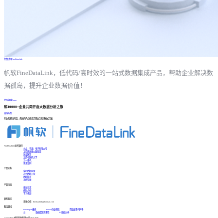
免费试用FineDataLink
帆软FineDataLink，低代码/高时效的一站式数据集成产品，帮助企业解决数
据孤岛，提升企业数据价值！
立即体验Demo
和30000+企业共同开启大数据分析之旅
咨询方案
专业的解决方案、先进的产品帮您实现业务的爆发式增长
FineDataLink标杆案例
台晶（宁波）电子有限公司
某交通高速公路集团
浙江国贸
江西中医药大学
三一重机
更多案例
产品功能
实时数据同步
高效数据开发
数据服务
系统管理
产品动态
更新日志
帮助文档
学习视频
联系我们
市场合作：finedatalink@fanruan.com
友情链接
FineReport报表
FineBI商业智能
简道云零代码平
台
数据库知识教程
BI数据分析
Copyright © 帆软软件有限公司 2015-2026