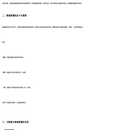
质量与管理：元数据在数据质量管理中发挥着重要作用，通过描述数据的属性、结构和关系，有助于检测和纠正数据中的错误，提高数据的准确性和可靠性。
二、数据质量的定义与要素
数据质量是指在业务环境下，数据符合数据消费者的使用目的，能满足业务场景具体需求的程度。数据质量反映了数据的准确性、完整性、一致性等质量属性。
要素：
准确性：数据应准确无误地反映实际情况。
完整性：数据应包含所有必要的信息，无遗漏。
一致性：数据在不同来源或系统间应保持一致，无矛盾。
及时性：数据应及时更新，以反映最新的情况。
三、元数据与数据质量的关系