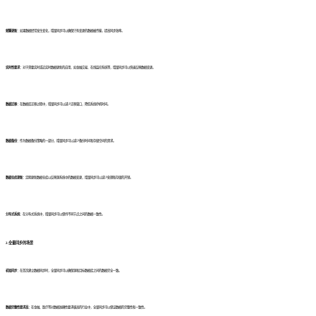
频繁更新：
如果数据经常发生变化，增量同步可以确保只有变更的数据被传输，提高同步效率。
实时性要求：
对于需要实时或近实时数据更新的应用，如金融交易、在线监控系统等，增量同步可以快速反映数据变更。
数据迁移：
在数据库迁移过程中，增量同步可以减少迁移窗口，降低系统停机时间。
数据备份：
作为数据备份策略的一部分，增量同步可以减少备份时间和存储空间的需求。
数据仓库更新：
定期更新数据仓库以反映源系统中的数据变更，增量同步可以减少处理和存储的开销。
分布式系统
：在分布式系统中，增量同步可以保持不同节点之间的数据一致性。
2
.
全量同步的场景
初始同步：
在首次建立数据同步时，全量同步可以确保源和目标数据库之间的数据完全一致。
数据完整性要求高：
在金融、医疗等对数据准确性要求极高的行业中，全量同步可以保证数据的完整性和一致性。