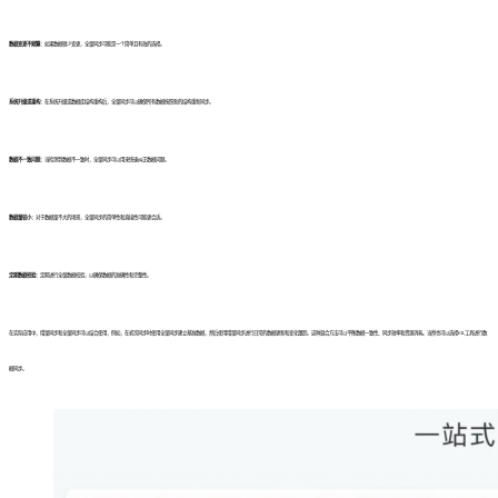
数据变更不频繁：
如果数据很少变更，全量同步可能是一个简单且有效的选择。
系统升级或重构：
在系统升级或数据库结构重构后，全量同步可以确保所有数据按照新的结构重新同步。
数据不一致问题：
当检测到数据不一致时，全量同步可以用来快速纠正数据问题。
数据量较小：
对于数据量不大的场景，全量同步的简单性和直接性可能更合适。
定期数据校验：
定期进行全量数据校验，以确保数据的准确性和完整性。
在实际应用中，增量同步和全量同步可以结合使用，例如，在初次同步时使用全量同步建立基准数据，然后使用增量同步进行日常的数据更新和变化跟踪。这种混合方法可以平衡数据一致性、同步效率和资源消耗。当然也可以选择ETL工具进行数
据同步。