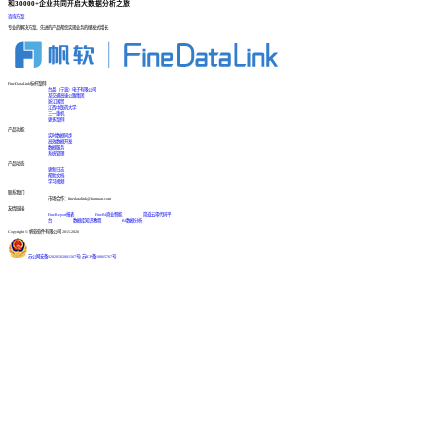
和30000+企业共同开启大数据分析之旅
咨询方案
专业的解决方案、先进的产品帮您实现业务的爆发式增长
FineDataLink标杆案例
台晶（宁波）电子有限公司
某交通高速公路集团
浙江国贸
江西中医药大学
三一重机
更多案例
产品功能
实时数据同步
高效数据开发
数据服务
系统管理
产品动态
更新日志
帮助文档
学习视频
联系我们
市场合作：finedatalink@fanruan.com
友情链接
FineReport报表
FineBI商业智能
简道云零代码平
台
数据库知识教程
BI数据分析
Copyright © 帆软软件有限公司 2015-2026
苏公网安备32020502001567号
|
苏ICP备18065767号