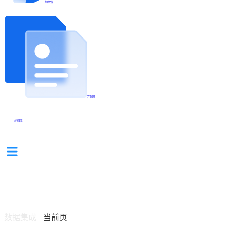
帮助文档
学习视频
分享集锦
数据集成
当前页
/