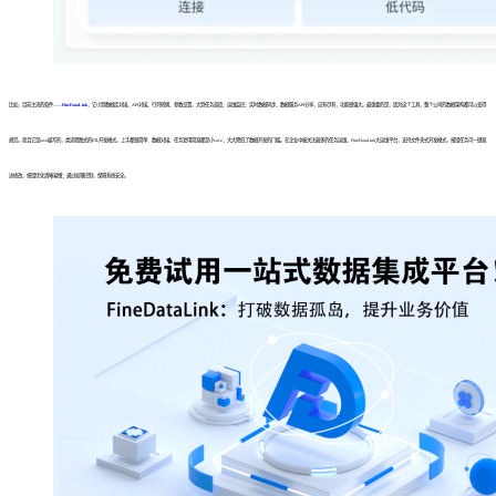
比如，目前主流的软件——
FineDataLink
，它小到数据库对接、API对接、行列转换、参数设置，大到任务调度、运维监控、实时数据同步、数据服务API分享，应有尽有，功能很强大。最重要的是，因为这个工具，整个公司的数据架构都可以变得
规范。而且它是java编写的，类流程图式的ETL开发模式，上手都很简单：数据对接、任务复用简直都是小case，大大降低了数据开发的门槛。在企业中被关注最多的任务运维，FineDataLink大运维平台，支持文件夹式开发模式，报错任务可一键直
达修改，报错优化清晰易懂；通过权限控制，保障系统安全。