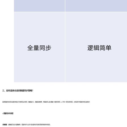
三
、
如何选择合适的数据同步策略？
选择增量同步还是全量同步取决于具体的业务需求、数据量大小、数据变更频率、性能要求以及对数据一致性的需求。以下是一些常见的场景，分别适用于增量同步和全量同步：
1
.
增量同步的场景
大数据量：
当数据库包含大量数据时，增量同步可以减少因全量同步带来的资源消耗和时间延迟。