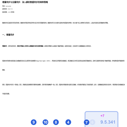
增量同步与全量同步：深入解析数据同步的两种策略
作者：finedatalink
发布时间：2024.7.30
阅读次数：4,146 次浏览
数据同步在后端是非常常见的场景，数据同步的稳定性和实时性对业务有非常重要的影响。数据同步的方式主要有全量同步和增量同步两种，本文主要介绍上述两种方式的差异，以及如何选择合适的数据同步策略。
一
、
增量同步
增量同步
，又称为差异同步，
是指只传输自上次同步以来数据库中发生变更的数据
。这种同步策略可以显著减少数据传输量，加快同步速度，尤其适用于大规模数据库之间的同步。
增量同步的原理主要是通过记录数据的变化日志,通常称为变更捕获
Change Data Capture（CDC）
，将变更日志传输到目标数据库，然后根据日志中的信息还原出变更前的数据状态。这种方法能够有效地减少数据传输量，同时避免重复传输相同的
数据。
然而，增量同步也存在一些挑战。首先，需要保证变更捕获的完整性和准确性，否则可能导致教据不一致。其次，增量同步需要处理大量的日志数据，对存储和传输提出了更高的要求。此外，当源数据库结构发生变化时，可能需要对目标数据库进
行相应的调整。