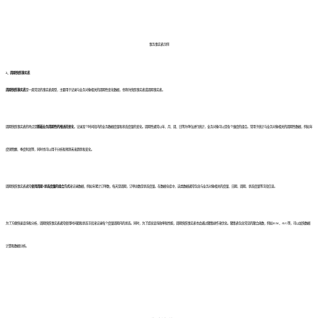
事务事实表示例
2、周期快照事实表
周期快照事实表
是一类常见的事实表类型，主要用于记录与业务对象相关的周期性变化数据，也称为快照事实表或周期事实表。
周期快照事实表的特点是
随着业务周期性的推进而变化
，记录某个时间段内的业务数据度量和状态度量的变化。周期性通常以年、月、周、日等为单位进行统计，业务对象可以是各个维度的组合。常用于统计与业务对象相关的周期性数据，例如年
度销售额、季度利润等，同时也可以用于分析和预测未来趋势和变化。
周期快照事实表通常
使用周期+状态度量的组合方式
来记录数据，例如年累计订单数，每天是周期，订单总数是状态度量。在数据仓库中，这类数据通常包含与业务对象相关的度量、日期、周期、状态度量等字段信息。
为了方便快速查询和分析，周期快照事实表通常使用时间戳和状态字段来记录每个度量周期内的状态。同时，为了提高查询效率和性能，周期快照事实表也会通过聚集操作来优化。聚集表包含常见的聚合函数，例如SUM、AVG等，可以加快数据
计算和数据分析。