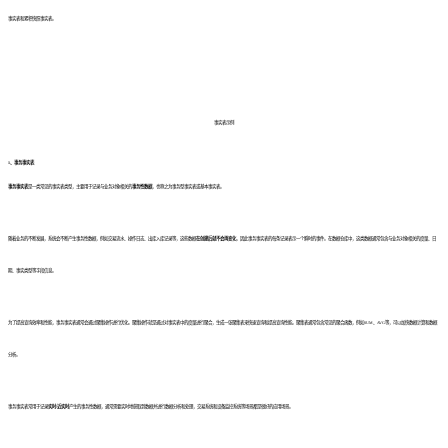
事实表和累积快照事实表。
事实表示例
1、事务事实表
事务事实表
是一类常见的事实表类型，主要用于记录与业务对象相关的
事务性数据
，也称之为事务型事实表或基本事实表。
随着业务的不断发展，系统会不断产生事务性数据，例如交易流水、操作日志、出库入库记录等，这些数据
在创建后就不会再变化
，因此事务事实表的每条记录表示一个瞬时的事件。在数据仓库中，这类数据通常包含与业务对象相关的度量、日
期、事实类型等字段信息。
为了提高查询效率和性能，事务事实表通常会通过聚集操作进行优化。聚集操作就是通过对事实表中的度量进行聚合，生成一张聚集表来快速查询和提高查询性能。聚集表通常包含常见的聚合函数，例如SUM、AVG等，可以加快数据计算和数据
分析。
事务事实表常用于记录
实时/近实时
产生的事务性数据，通常需要实时地获取到数据并进行数据分析和处理，交易系统和设备监控系统等场景都是很好的应用场景。