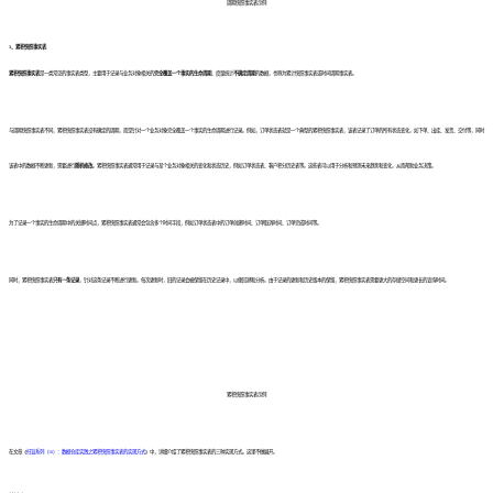
周期快照事实表示例
3、累积快照事实表
累积快照事实表
是一类常见的事实表类型，主要用于记录与业务对象相关的
完全覆盖一个事实的生命周期
、度量统计
不确定周期
的数据，也称为累计快照事实表或时间周期事实表。
与周期快照事实表不同，累积快照事实表没有确定的周期，而是针对一个业务对象完全覆盖一个事实的生命周期进行记录。例如，订单状态表就是一个典型的累积快照事实表，该表记录了订单的所有状态变化，如下单、出库、发货、交付等，同时
该表中的数据不断更新，需要进行
随机修改
。累积快照事实表通常用于记录与某个业务对象相关的变化和状态历史，例如订单状态表、客户积分历史表等。这些表可以用于分析和预测未来趋势和变化，从而帮助业务决策。
为了记录一个事实的生命周期中的关键时间点，累积快照事实表通常会包含多个时间字段，例如订单状态表中的订单创建时间、订单取消时间、订单完成时间等。
同时，累积快照事实表
只有一条记录
，针对这条记录不断进行更新。每次更新时，旧的记录会被保留在历史记录中，以便回溯和分析。由于记录的更新和历史版本的保留，累积快照事实表需要更大的存储空间和更长的查询时间。
累积快照事实表示例
在文章《
扫盲系列（10）：数据仓库实践之累积快照事实表的实现方式
》中，详细介绍了累积快照事实表的三种实现方式。这里不做展开。