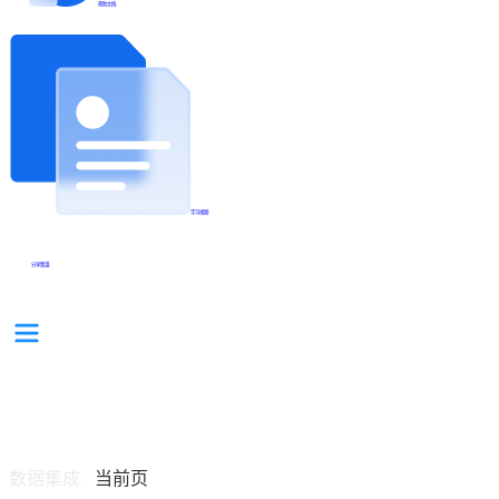
帮助文档
学习视频
分享集锦
数据集成
当前页
/