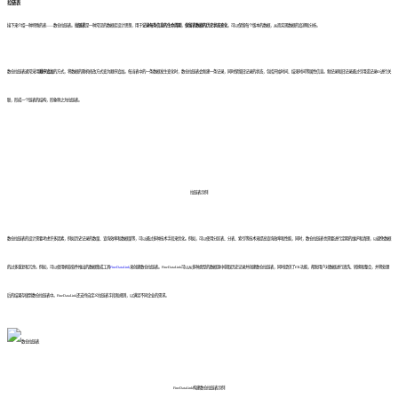
拉链表
接下来介绍一种特殊的表——数仓拉链表。
拉链表
是一种常见的数据库设计思想，用于
记录
每条信息的生命周期
，
保留
表数据的历史状态变化
，可以保留每个版本的数据，从而实现数据的追溯和分析。
数仓拉链表通常采用
顺序追加
的方式，将数据的随机修改方式变为顺序追加。每当表中的一条数据发生变化时，数仓拉链表会新建一条记录，同时保留旧记录的状态，包括开始时间、结束时间等属性信息。新纪录和旧记录通过引用或记录ID进行关
联，形成一个链表的结构，形象称之为拉链表。
拉链表示例
数仓拉链表的设计需要考虑许多因素，例如历史记录的数量、查询效率和数据量等，可以通过多种技术手段来优化。例如，可以使用分区表、分表、索引等技术来提高查询效率和性能，同时，数仓拉链表也需要进行定期的维护和清理，以避免数据
的过多重复和冗余。例如，可以使用
帆软软件推出的数据集成工具
FineDataLink
来创建数仓拉链表。FineDataLink可以从多种类型的数据源中获取历史记录并创建数仓拉链表，同时提供了ETL功能，帮助用户对数据进行清洗、转换和整合，并将处理
后的结果存储到数仓拉链表中。FineDataLink还支持自定义拉链表字段和规则，以满足不同企业的需求。
FineDataLink构建数仓拉链表示例