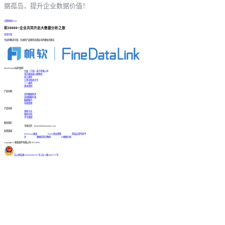
据孤岛，提升企业数据价值！
立即体验Demo
和30000+企业共同开启大数据分析之旅
咨询方案
专业的解决方案、先进的产品帮您实现业务的爆发式增长
FineDataLink标杆案例
台晶（宁波）电子有限公司
某交通高速公路集团
浙江国贸
江西中医药大学
三一重机
更多案例
产品功能
实时数据同步
高效数据开发
数据服务
系统管理
产品动态
更新日志
帮助文档
学习视频
联系我们
市场合作：finedatalink@fanruan.com
友情链接
FineReport报表
FineBI商业智能
简道云零代码平
台
数据库知识教程
BI数据分析
Copyright © 帆软软件有限公司 2015-2026
苏公网安备32020502001567号
|
苏ICP备18065767号