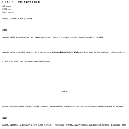
扫盲系列（9）：数据仓库实践之表的分类
作者：finedatalink
发布时间：2023.8.7
阅读次数：1,615 次浏览
在数据仓库中，常见的表分类包括维度表、事实表和拉链表。
维度表
在数据仓库中，
维度表
是一类与事实表相关联的表格，主要用于对事实表中存储的数据进行统计、分析和报表生成。维度表通常包含一些与业务状态、代码解释和统计属性相关的信息，也称之为
码表
。
在数据仓库中，维度表用于描述事实表中的各个维度属性信息，例如产品、时间、地点、客户等，
通常使用维度对事实表中的数据进行统计、聚合计算
。维度表主要包含了维度表的主键、维度属性的描述信息以及一些状态码，例如未支付、已支
付、发货中、已发货、已完成等，如下图，这些状态码通常需要与维度属性描述信息一起体现。
维度表示例
维度表的使用可以帮助用户快速准确地钻取、过滤和统计事实表中的数据，从而方便用户深入分析和理解数据背后的意义。在数据仓库的设计中，正确设计和使用维度表是非常重要的一步，需要根据业务需求和数据特点进行合理的分析和设计。
事实表
在数据仓库中，
事实表
是存储与业务对象相关的数据的主表，如下图。可以回顾
文章《扫盲系列（3）：数据仓库架构详解》，这里不再赘述。
根据数据的生命周期和特点，数据仓库中的事实表可以分为不同类型，主要包括事务事实表、周期快照