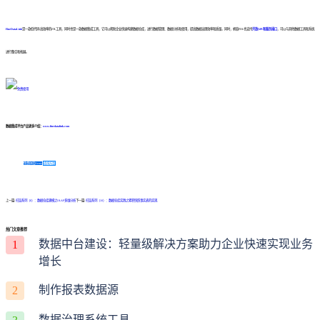
FineDataLink
是一款低代码/高效率的ETL工具，同时也是一款数据集成工具，它可以帮助企业快速构建数据仓库，进行数据管理、数据分析和使用，提高数据治理效率和质量。同时，帆软FDL也支持
开放API和服务接口
，可以与其他数据工具和系统
进行整合和拓展。
数据集成平台产品更多介绍：
www.finedatalink.com
免费体验Demo
咨询方案
上一篇:
扫盲系列（8）：数据仓库建模之OLAP多维分析
下一篇:
扫盲系列（10）：数据仓库实践之累积快照事实表的实现
热门文章推荐
数据中台建设：轻量级解决方案助力企业快速实现业务
1
增长
制作报表数据源
2
数据治理系统工具