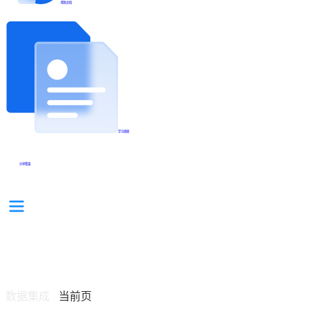
帮助文档
学习视频
分享集锦
数据集成
当前页
/