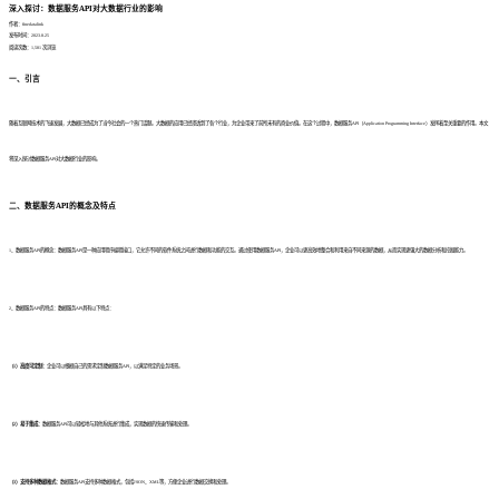
深入探讨：数据服务API对大数据行业的影响
作者：finedatalink
发布时间：2023.8.25
阅读次数：1,581 次浏览
一、引言
随着互联网技术的飞速发展，大数据已经成为了当今社会的一个热门话题。大数据的应用已经渗透到了各个行业，为企业带来了前所未有的商业价值。在这个过程中，数据服务API（Application Programming Interface）发挥着至关重要的作用。本文
将深入探讨数据服务API对大数据行业的影响。
二、数据服务API的概念及特点
1、数据服务API的概念：数据服务API是一种应用程序编程接口，它允许不同的软件系统之间进行数据和功能的交互。通过使用数据服务API，企业可以更高效地整合和利用来自不同来源的数据，从而实现更强大的数据分析和挖掘能力。
2、数据服务API的特点：数据服务API具有以下特点：
（1）高度可定制：
企业可以根据自己的需求定制数据服务API，以满足特定的业务场景。
（2）易于集成：
数据服务API可以轻松地与其他系统进行集成，实现数据的快速传输和处理。
（3）支持多种数据格式：
数据服务API支持多种数据格式，包括JSON、XML等，方便企业进行数据交换和处理。