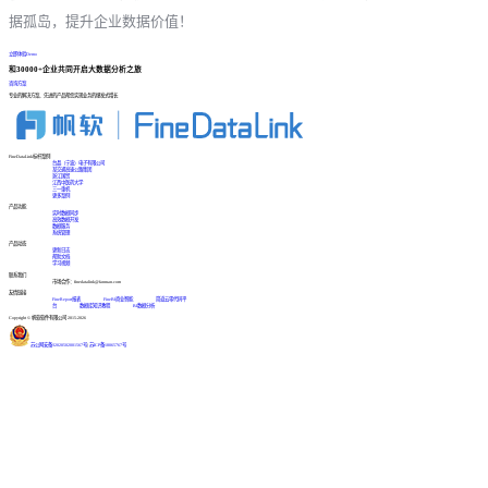
据孤岛，提升企业数据价值！
立即体验Demo
和30000+企业共同开启大数据分析之旅
咨询方案
专业的解决方案、先进的产品帮您实现业务的爆发式增长
FineDataLink标杆案例
台晶（宁波）电子有限公司
某交通高速公路集团
浙江国贸
江西中医药大学
三一重机
更多案例
产品功能
实时数据同步
高效数据开发
数据服务
系统管理
产品动态
更新日志
帮助文档
学习视频
联系我们
市场合作：finedatalink@fanruan.com
友情链接
FineReport报表
FineBI商业智能
简道云零代码平
台
数据库知识教程
BI数据分析
Copyright © 帆软软件有限公司 2015-2026
苏公网安备32020502001567号
|
苏ICP备18065767号