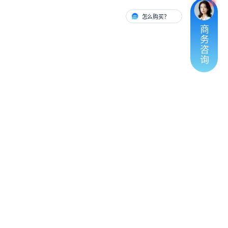
怎么购买？
有人对接
商
务
咨
询