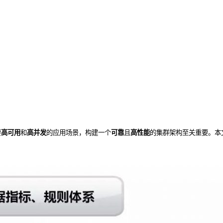
要
高可用
和
高并发
的应用场景，构建一个
可靠
且
高性能
的集群架构至关重要。本