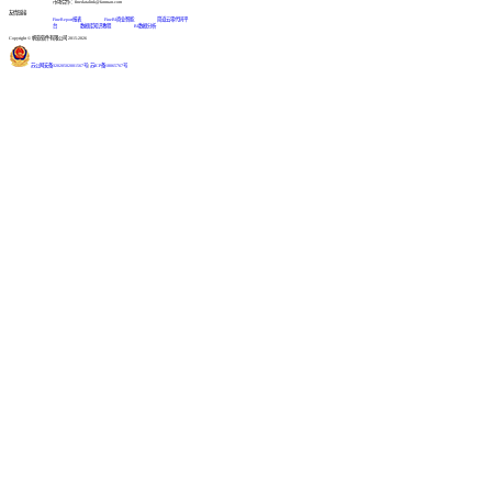
市场合作：finedatalink@fanruan.com
友情链接
FineReport报表
FineBI商业智能
简道云零代码平
台
数据库知识教程
BI数据分析
Copyright © 帆软软件有限公司 2015-2026
苏公网安备32020502001567号
|
苏ICP备18065767号