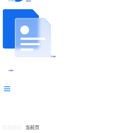
帮助文档
学习视频
分享集锦
数据集成
当前页
/