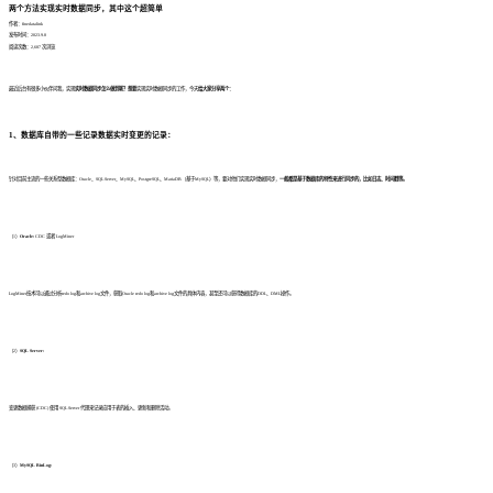
两个方法实现实时数据同步，其中这个超简单
作者：finedatalink
发布时间：2023.9.8
阅读次数：2,687 次浏览
最近后台有很多小伙伴问我，实现
实时数据同步怎么做到呢？想要
实现实时数据同步的工作，今天
给大家分享两个：
1、数据库自带的一些记录数据实时变更的记录：
针对目前主流的一些关系型数据库：Oracle、SQL Server、MySQL、PostgreSQL、MariaDB（基于MySQL）等，要对他们实现实时数据同步，
一般都是基于数据库的特性来进行同步的，比如日志、时间戳等。
（1）
Oracle:
CDC 或者 LogMiner
LogMiner技术可以通过分析redo log和archive log文件，获取Oracle redo log和archive log文件的具体内容，甚至还可以获得数据库的DDL、DML操作。
（2）
SQL Server:
变更数据捕获 (CDC) 使用 SQL Server 代理来记录应用于表的插入、更新和删除活动。
（3）
MySQL BinLog: