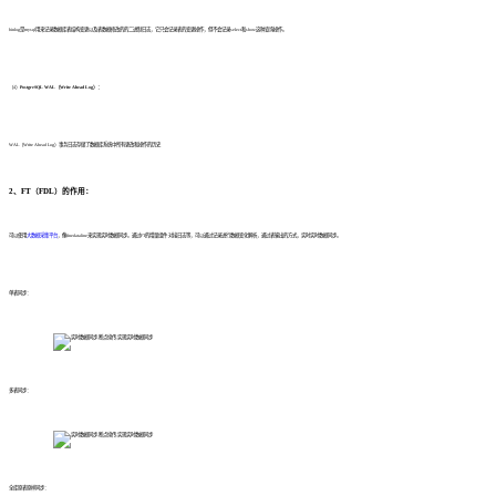
binlog是mysql用来记录数据库表结构变更以及表数据修改的的二进制日志，它只会记录表的变更操作，但不会记录select和show这种查询操作。
（4）
PostgreSQL WAL（Write Ahead Log）：
WAL（Write Ahead Log）事务日志存储了数据库系统中所有更改和操作的历史
2、FT（FDL）的作用：
可以使用
大数据采集平台
，像finedataline来实现实时数据同步。通过FT的增量组件 对接日志等，可以通过记录进行数据变化解析，通过表输出的方式，实时实时数据同步。
单表同步：
多表同步：
全库原表原样同步：