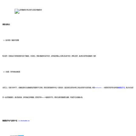
需要注意的点：
（1）监控机制：数据异常提醒
断点续传：若源库由于其他原因暂时关闭了数据库，在恢复后，需要对数据再次进行同步，这时候就需要从之前断点处进行同步，即断点续传，通过断点续传保证数据的一致性
（2）已配置：零代码拖拉拽配置
总而言之，在数字化时代下，大数据治理对企业数据建设的重要性不言而喻，然而实现的困难有时也让人望而却步，因此选择合适的技术和工具会达到事半功倍的效果。帆软
FineDataLink
——中国领先的低代码/高时效
数据集成产品
，能过为企业提
供一站式的数据服务，通过快速连接、高时效融合多种数据，提供低代码Data API敏捷发布平台，帮助企业解决数据孤岛难题，有效提升企业数据价值。
数据集成平台产品更多介绍：
www.finedatalink.com