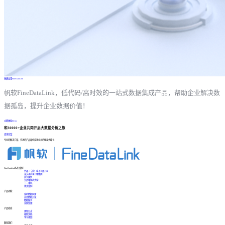
免费试用FineDataLink
帆软FineDataLink，低代码/高时效的一站式数据集成产品，帮助企业解决数
据孤岛，提升企业数据价值！
立即体验Demo
和30000+企业共同开启大数据分析之旅
咨询方案
专业的解决方案、先进的产品帮您实现业务的爆发式增长
FineDataLink标杆案例
台晶（宁波）电子有限公司
某交通高速公路集团
浙江国贸
江西中医药大学
三一重机
更多案例
产品功能
实时数据同步
高效数据开发
数据服务
系统管理
产品动态
更新日志
帮助文档
学习视频
联系我们