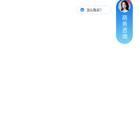
怎么购买？
有人对接
商
务
咨
询