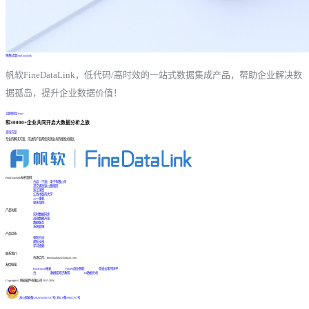
免费试用FineDataLink
帆软FineDataLink，低代码/高时效的一站式数据集成产品，帮助企业解决数
据孤岛，提升企业数据价值！
立即体验Demo
和30000+企业共同开启大数据分析之旅
咨询方案
专业的解决方案、先进的产品帮您实现业务的爆发式增长
FineDataLink标杆案例
台晶（宁波）电子有限公司
某交通高速公路集团
浙江国贸
江西中医药大学
三一重机
更多案例
产品功能
实时数据同步
高效数据开发
数据服务
系统管理
产品动态
更新日志
帮助文档
学习视频
联系我们
市场合作：finedatalink@fanruan.com
友情链接
FineReport报表
FineBI商业智能
简道云零代码平
台
数据库知识教程
BI数据分析
Copyright © 帆软软件有限公司 2015-2026
苏公网安备32020502001567号
|
苏ICP备18065767号