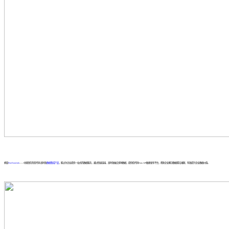
帆软
FineDataLink
——中国领先的低代码/高时效
数据集成产品
，能过为企业提供一站式的数据服务，通过快速连接、高时效融合多种数据，提供低代码Data API敏捷发布平台，帮助企业解决数据孤岛难题，有效提升企业数据价值。