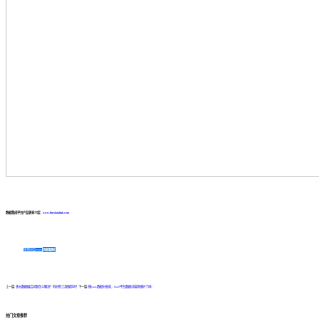
数据集成平台产品更多介绍：
www.finedatalink.com
免费体验Demo
咨询方案
上一篇:
多元数据融合问题怎么解决？有好的工具推荐吗？
下一篇:
做saas数据分析前，SaaS平台数据对接你做好了吗?
热门文章推荐