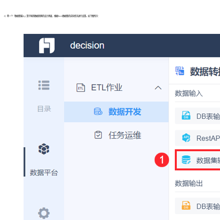
2）将一个「数据集输入」算子拖到数据转换的设计界面，根据Excel数据集的实际情况进行设置。如下图所示：