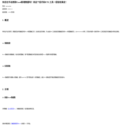
你还在手动更新Excel新增数据吗？用这个低代码ETL工具一招轻松搞定！
作者：finedatalink
发布时间：2023.9.11
阅读次数：1,538 次浏览
1. 概述
有时出于业务需求，需要固定进行数据库同步Excel新增数据工作，比如每日库存更新，可以通过ETL工具高效实现数据库同步Excel新增数据任务，以FineDateLink为例，示范如何使用一款低代码ETL工具实现库存在数据库中的每日更新。
1.1 预期效果
Excel 数据表为源数据表，每天会新增数据，用户希望数据库中的某张表自动新增 Excel 里面昨天新增的数据。
1.2 实现思路
Excel 数据集作为要输入的数据，使用 Spark SQL 算子筛选出前一天的数据后，通过 DB 表输出算子输出到数据库的某张表中。
2. 示例
2.1 新建 Excel 数据集
示例数据：
出入库信息.xls
，为数据来源表，每天都会更新信息。
具体步骤请参见：
数据源类型为Excel
文档的 2.1 节内容。