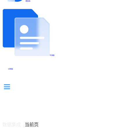
帮助文档
学习视频
分享集锦
数据集成
当前页
/