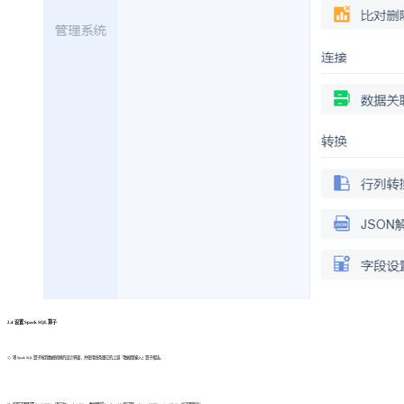
2.4 设置 Spark SQL 算子
1）将 Spark SQL 算子拖到数据转换的设计界面，并使用线条跟它的上游「数据集输入」算子相连。