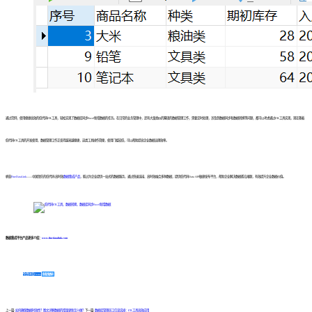
通过范例，使用便捷高效的低代码ETL工具，轻松实现了数据库同步Excel新增数据的任务。在日常的业务管理中，还有大量类似的繁琐的数据管理工作，需要定时处理，涉及到数据同步和数据转换等问题，都可以考虑通过ETL工具实现，现在随着
低代码ETL工具的开发使用，数据管理工作正变得越来越便捷，这类工具操作简便，使用门槛较低，可以帮助提高企业数据治理效率。
帆软
FineDataLink
——中国领先的低代码/高时效
数据集成产品
，能过为企业提供一站式的数据服务，通过快速连接、高时效融合多种数据，提供低代码Data API敏捷发布平台，帮助企业解决数据孤岛难题，有效提升企业数据价值。
数据集成平台产品更多介绍：
www.finedatalink.com
免费体验Demo
咨询方案
上一篇:
如何确保数据时效性？图文详解数据的增量更新怎么做？
下一篇:
数据库管理员工信息实操：ETL工具高效应用