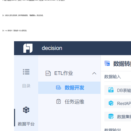
2）按照下图配置 Spark SQL 。语句为：select * from 数据集输入 where `入库日期` = date_add(“${cyctime}”,-1)。如下图所示：
注1：表名为上游节点的名称；语句不能直接复制，「数据集输入」需点击生成。
注2：SQL 语句含义：筛选出前一天入库的信息。