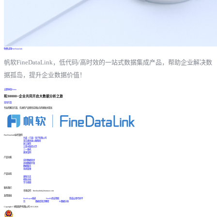
免费试用FineDataLink
帆软FineDataLink，低代码/高时效的一站式数据集成产品，帮助企业解决数
据孤岛，提升企业数据价值！
立即体验Demo
和30000+企业共同开启大数据分析之旅
咨询方案
专业的解决方案、先进的产品帮您实现业务的爆发式增长
FineDataLink标杆案例
台晶（宁波）电子有限公司
某交通高速公路集团
浙江国贸
江西中医药大学
三一重机
更多案例
产品功能
实时数据同步
高效数据开发
数据服务
系统管理
产品动态
更新日志
帮助文档
学习视频
联系我们
市场合作：finedatalink@fanruan.com
友情链接
FineReport报表
FineBI商业智能
简道云零代码平
台
数据库知识教程
BI数据分析
Copyright © 帆软软件有限公司 2015-2026