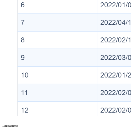
1.1获取目标表最晚时间