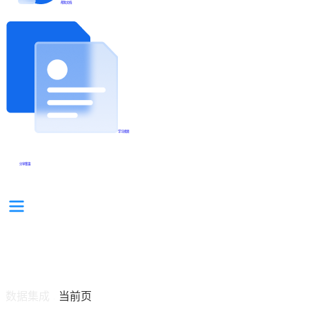
帮助文档
学习视频
分享集锦
数据集成
当前页
/