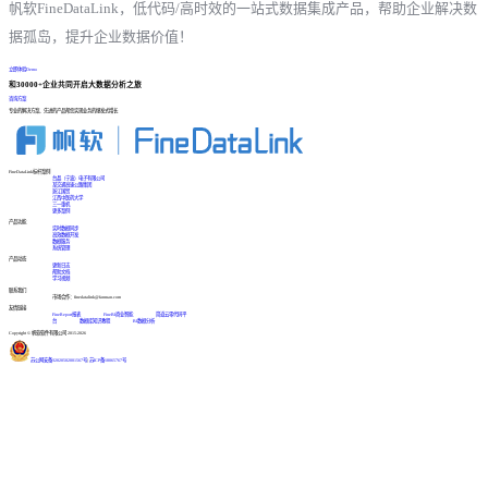
帆软FineDataLink，低代码/高时效的一站式数据集成产品，帮助企业解决数
据孤岛，提升企业数据价值！
立即体验Demo
和30000+企业共同开启大数据分析之旅
咨询方案
专业的解决方案、先进的产品帮您实现业务的爆发式增长
FineDataLink标杆案例
台晶（宁波）电子有限公司
某交通高速公路集团
浙江国贸
江西中医药大学
三一重机
更多案例
产品功能
实时数据同步
高效数据开发
数据服务
系统管理
产品动态
更新日志
帮助文档
学习视频
联系我们
市场合作：finedatalink@fanruan.com
友情链接
FineReport报表
FineBI商业智能
简道云零代码平
台
数据库知识教程
BI数据分析
Copyright © 帆软软件有限公司 2015-2026
苏公网安备32020502001567号
|
苏ICP备18065767号