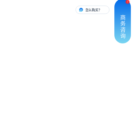
怎么购买？
有人对接
商
务
咨
询