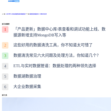
免费体验Demo
咨询方案
上一篇:
三分钟了解！如何通过数据管道提高数据质量？
下一篇:
数据管道和数据流在人工智能中的应用
热门文章推荐
「产品更新」数据中心库/表查看和调试功能上线、数
1
据源新增支持MongoDB写入等
这些好用的数据清洗工具，你不知道太可惜了
2
数据清洗常见六大问题及处理方法，你知道几个？
3
ETL与实时数据管道：数据处理的两种领先选择
4
数据湖数据治理
5
大企业数据采集
6
热门工具