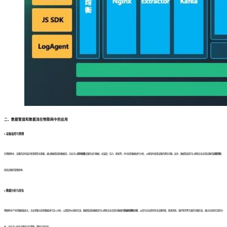
二、数据管道和数据流在物联网中的应用
1.设备监控与管理
在物联网中，设备的实时监控和管理至关重要。通过数据管道和数据流，企业可以
实时收集
设备的运行数据，如温度、压力、能耗等，并对这些数据进行分析，以便及时发现设备的潜在问题。此外，数据管道还可以帮助企业实现设备的
远程控制
，
提高设备的管理效率。
2.数据分析与优化
物联网中产生的数据量庞大，企业需要对这些数据进行深入分析，以提取有价值的信息。数据管道和数据流可以帮助企业实现对数据的
快速处理和分析
，从而为企业提供有关设备性能、能源消耗、维护需求等方面的详细信息。通过对这些信息的分
析，企业可以优化设备的运行策略，降低运营成本。