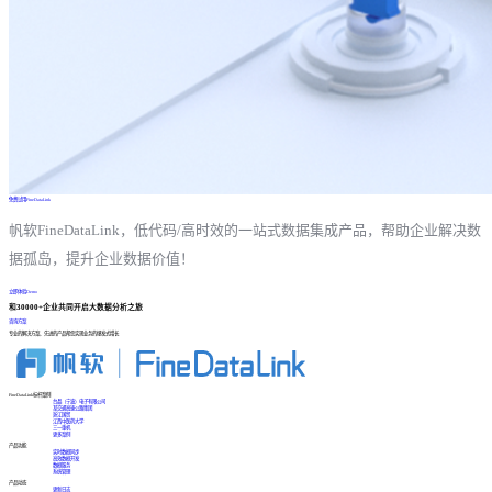
免费试用FineDataLink
帆软FineDataLink，低代码/高时效的一站式数据集成产品，帮助企业解决数
据孤岛，提升企业数据价值！
立即体验Demo
和30000+企业共同开启大数据分析之旅
咨询方案
专业的解决方案、先进的产品帮您实现业务的爆发式增长
FineDataLink标杆案例
台晶（宁波）电子有限公司
某交通高速公路集团
浙江国贸
江西中医药大学
三一重机
更多案例
产品功能
实时数据同步
高效数据开发
数据服务
系统管理
产品动态
更新日志