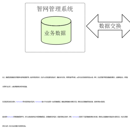
总之，数据管道和数据流在物联网中发挥着重要作用。通过利用这些技术，企业可以实现设备的高效运行、数据分析与优化、预测性维护等功能，从而为企业带来更多的商业价值。同时，企业还需要不断提高数据处理能力、加强网络安全，并积极
寻求跨行业合作，以推动物联网技术的持续发展。
在实现这些目标的过程中，
FineDataLink
将为您提供强大的支持。
FineDataLink
致力于为企业提供一站式的数据集成、数据治理和数据分析解决方案，帮助企业实现数据的快速流通、高效利用和价值发现。
通过使用
FineDataLink
的智能数据管理平台，您可以更加轻松地设计和管理数据管道，实现数据的实时监控、质量控制和安全防护。同时，
FineDataLink
还提供了丰富的数据处理和分析功能，帮助您从海量数据中挖掘出有价值的信息，为业务决策提
供有力支持，助力企业实现数字化转型的目标。