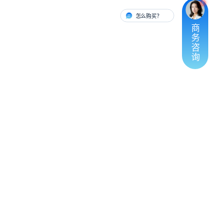
怎么购买？
有人对接
商
务
咨
询