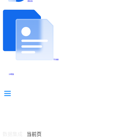
帮助文档
学习视频
分享集锦
数据集成
当前页
/