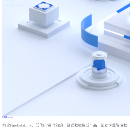
免费试用FineDataLink
帆软FineDataLink，低代码/高时效的一站式数据集成产品，帮助企业解决数