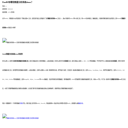
FineBI有哪些数据分析系统demo？
作者：fr
发布时间：2023.8.28
阅读次数：4,724 次浏览
关于FineBI，可能很多小伙伴或多或少了解过这款BI工具，这是目前市面上应用最为广泛的
数据分析系统demo
工具之一，类似于国外的Tableau等BI分析工具，但FineBI在协同配合，数据权限上，能更好的解决国内企业的情况。那么FineBI的
数据分
析系统demo
到底怎么样呢？
FineBI
数据分析系统demo
的优势：
你可以把FineBI视作为
在线可视化数据分析绘图工具
，因为它里面自带几十种常用图表，以及动态效果；你也可以把它作为
分析报表
工具，因为它能接入各种OA、ERP、CRM等系统数据，不写代码不写SQL就能批量化做
分析报表
；同时它也是专
业的数据分析工具，其内置等常见的数据分析模型、以及各式图表，大家可以借助FineBI做一些探索性的分析。但严格定义来讲，它其实是一款自助式数据分析工具，支持Hadoop、GreenPlumn、Kylin、星环等大数据平台，支持SAP HANA、SAP
BW、SSAS、EssBase等多维数据库，支持MongoDB、SQLite、Cassandra等NOSQL数据库，也支持传统的关系型数据库、程序数据源等。FineBI常常被用作大数据前端展现的工具，对接Spark平台，有了这一款具有丰富
数据分析系统demo
的工具之
后，IT部门只需要将数据按照业务模块分类准备好，业务部门即可在浏览器前端通过鼠标点击拖拽操作，就能得到自己想要的数据分析结果了。
但这一切都要基于一个好用的数据
可视化
平台。现在市面上流行的有FineBI、Power BI，但权威机构IDC指出市场占有率第1的还是FineBI，这些都可以做
数据分析
。