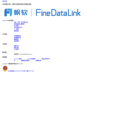
咨询方案
专业的解决方案、先进的产品帮您实现业务的爆发式增长
FineDataLink标杆案例
台晶（宁波）电子有限公司
某交通高速公路集团
浙江国贸
江西中医药大学
三一重机
更多案例
产品功能
实时数据同步
高效数据开发
数据服务
系统管理
产品动态
更新日志
帮助文档
学习视频
联系我们
市场合作：finedatalink@fanruan.com
友情链接
FineReport报表
FineBI商业智能
简道云零代码平
台
数据库知识教程
BI数据分析
Copyright © 帆软软件有限公司 2015-2026
苏公网安备32020502001567号
|
苏ICP备18065767号