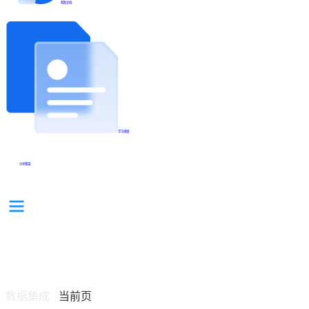
帮助文档
学习视频
分享集锦
数据集成
当前页
/