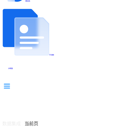
帮助文档
学习视频
分享集锦
数据集成
当前页
/