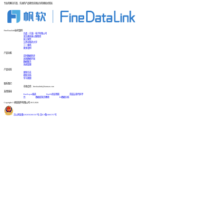
专业的解决方案、先进的产品帮您实现业务的爆发式增长
FineDataLink标杆案例
台晶（宁波）电子有限公司
某交通高速公路集团
浙江国贸
江西中医药大学
三一重机
更多案例
产品功能
实时数据同步
高效数据开发
数据服务
系统管理
产品动态
更新日志
帮助文档
学习视频
联系我们
市场合作：finedatalink@fanruan.com
友情链接
FineReport报表
FineBI商业智能
简道云零代码平
台
数据库知识教程
BI数据分析
Copyright © 帆软软件有限公司 2015-2026
苏公网安备32020502001567号
|
苏ICP备18065767号