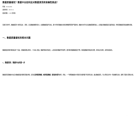
数据质量堪忧？数据中台如何应对数据清洗和准确性挑战？
作者：finedatalink
发布时间：2023.8.14
阅读次数：2,168 次浏览
在数字化时代，数据被誉为“新的石油”，然而，无论数据规模有多大，如果数据质量不达标，那么所有的数据分析和洞察都将受到严重影响。数据中台作为企业数据管理的核心，必须面对数据质量方面的挑战，特别是数据清洗和准确性问题。
一、
数据质量堪忧的根本问题
数据质量问题可能源自多个方面。在数据采集过程中，人为录入错误、数据传输中的损失，以及系统间数据不匹配等，都可能导致数据质量下降。低质量数据可能误导决策，影响业务流程，甚至造成损失。
1、
数据清洗：数据中台的第一步
数据清洗是数据中台应对数据质量问题的首要步骤。这包括
去除重复数据、修复错误数据、填充缺失值
等操作。例如，一个销售数据表中可能存在相同客户的多条记录，通过数据清洗，可以将其合并为一条准确的记录，避免了重复计算和分析。