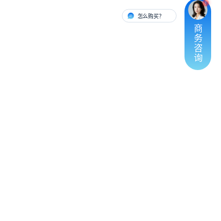
怎么购买？
有人对接
商
务
咨
询