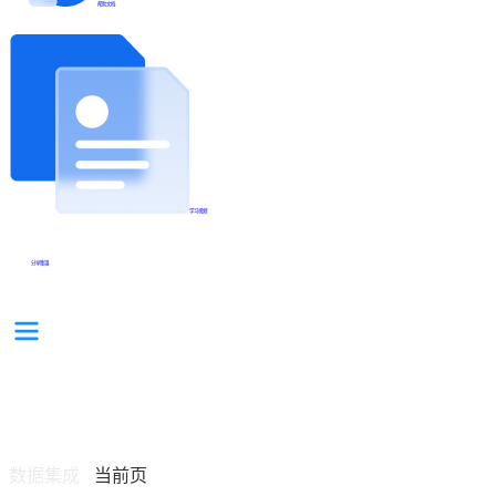
帮助文档
学习视频
分享集锦
数据集成
当前页
/