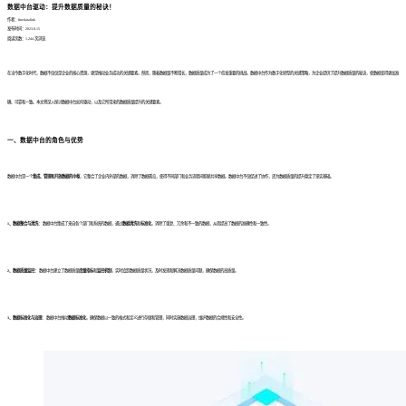
数据中台驱动：提升数据质量的秘诀！
作者：finedatalink
发布时间：2023.8.15
阅读次数：1,244 次浏览
在当今数字化时代，数据不仅仅是企业的核心资源，更是推动业务成功的关键要素。然而，随着数据量不断增长，数据质量成为了一个愈发重要的挑战。数据中台作为数字化转型的关键策略，为企业提供了提升数据质量的秘诀，使数据变得更加准
确、可靠和一致。本文将深入探讨数据中台如何驱动，以及它所带来的数据质量提升的关键要素。
一、数据中台的角色与优势
数据中台是一个
集成、管理和开放数据的中枢
，它整合了企业内外部的数据，消除了数据孤岛，使得不同部门和业务流程间能够共享数据。数据中台不仅促进了协作，还为数据质量的提升奠定了坚实基础。
1、数据整合与清洗：
数据中台集成了来自各个部门和系统的数据，通过
数据清洗
和
标准化
，消除了重复、冗余和不一致的数据，从而提高了数据的准确性和一致性。
2、数据质量监控：
数据中台建立了数据质量
度量指标
和
监控机制
，实时追踪数据质量状况，及时发现和解决数据质量问题，确保数据的高质量。
3、数据标准化与治理：
数据中台推动
数据标准化
，确保数据以一致的格式和定义进行存储和管理，同时实施数据治理，维护数据的合规性和安全性。