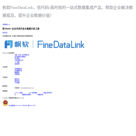
帆软FineDataLink，低代码/高时效的一站式数据集成产品，帮助企业解决数
据孤岛，提升企业数据价值！
立即体验Demo
和30000+企业共同开启大数据分析之旅
咨询方案
专业的解决方案、先进的产品帮您实现业务的爆发式增长
FineDataLink标杆案例
台晶（宁波）电子有限公司
某交通高速公路集团
浙江国贸
江西中医药大学
三一重机
更多案例
产品功能
实时数据同步
高效数据开发
数据服务
系统管理
产品动态
更新日志
帮助文档
学习视频
联系我们
市场合作：finedatalink@fanruan.com
友情链接
FineReport报表
FineBI商业智能
简道云零代码平
台
数据库知识教程
BI数据分析
Copyright © 帆软软件有限公司 2015-2026
苏公网安备32020502001567号
|
苏ICP备18065767号