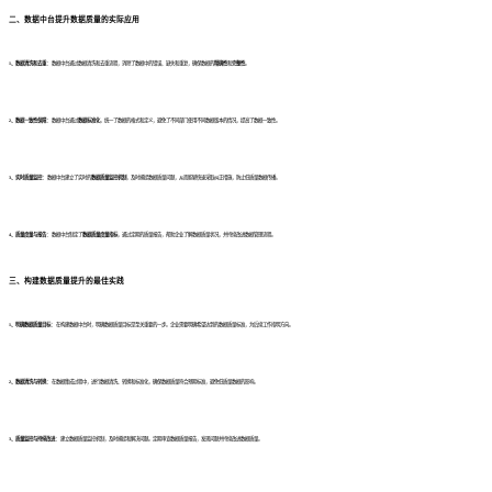
二、
数据中台提升数据质量的实际应用
1、数据清洗和去重：
数据中台通过数据清洗和去重流程，消除了数据中的错误、缺失和重复，确保数据的
精确性
和
完整性
。
2、数据一致性保障：
数据中台通过
数据标准化
，统一了数据的格式和定义，避免了不同部门使用不同数据版本的情况，提高了数据一致性。
3、实时质量监控：
数据中台建立了实时的
数据质量监控机制
，及时捕捉数据质量问题，从而能够快速采取纠正措施，防止低质量数据传播。
4、质量度量与报告：
数据中台制定了
数据质量度量指标
，通过定期的质量报告，帮助企业了解数据质量状况，并持续改进数据管理流程。
三、
构建数据质量提升的最佳实践
1、明确数据质量目标：
在构建数据中台时，明确数据质量目标是至关重要的一步。企业需要明确希望达到的数据质量标准，为后续工作指明方向。
2、数据清洗与转换：
在数据集成过程中，进行数据清洗、转换和标准化，确保数据质量符合预期标准，避免低质量数据的影响。
3、质量监控与持续改进：
建立数据质量监控机制，及时捕捉和解决问题。定期审查数据质量报告，发现问题并持续改进数据质量。