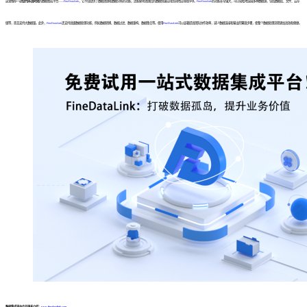
这里推荐一款
低代码/高时效
的数据集成平台——
FineDataLink
，它不仅提供了数据清理和数据分析的功能，还能够将清理后的数据快速应用到其他应用程序中。
FineDataLink
的功能非常强大，可以轻松地连接多种数据源，包括数据库、文件、云存
储等，而且支持大数据量。此外，
FineDataLink
还支持高级数据处理功能，例如数据转换、数据过滤、数据重构、数据集合等。使用
FineDataLink
可以显著提高团队协作效率，减少数据连接和输出的繁琐步骤，使整个数据处理流程更加高效和便捷。
数据集成平台产品更多介绍：
www.finedatalink.com