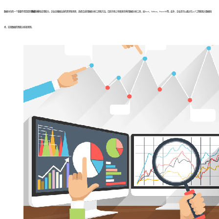
数据中台的一个重要作用是提供
数据分析
和应用能力。企业应根据自身的需求和场景，选择合适的数据分析工具和方法。目前市场上有很多优秀的数据分析工具，如Excel、Tableau、Power BI等。此外，企业还可以通过引入人工智能和大数据技
术，实现数据的智能分析和预测。