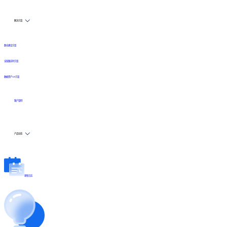
解决方案
数仓建设方案
全链路实时方案
数据资产API方案
客户案例
产品动态
更新日志