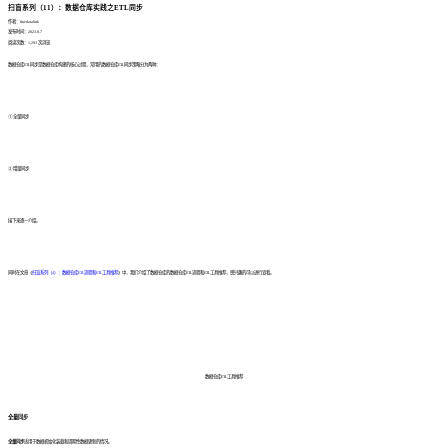
扫盲系列（11）：数据仓库实践之ETL同步
作者：finedatalink
发布时间：2023.8.7
阅读次数：1,293 次浏览
数据仓库ETL同步是数据仓库构建的核心过程，常用的数据仓库ETL同步策略分为两种：
① 全量同步
② 增量同步
接下来逐一介绍。
同时在文章《
扫盲系列（4）：数据仓库ETL流程和ETL工具推荐
》中，我们介绍了数据仓库的数据仓库ETL流程和ETL工具推荐，感兴趣的可以进行查看。
数据仓库ETL工具推荐
全量同步
全量同步
适用于数据初始化装载和周期性数据更新的情况。