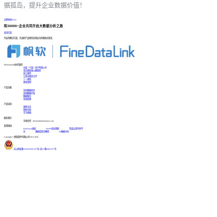
据孤岛，提升企业数据价值！
立即体验Demo
和30000+企业共同开启大数据分析之旅
咨询方案
专业的解决方案、先进的产品帮您实现业务的爆发式增长
FineDataLink标杆案例
台晶（宁波）电子有限公司
某交通高速公路集团
浙江国贸
江西中医药大学
三一重机
更多案例
产品功能
实时数据同步
高效数据开发
数据服务
系统管理
产品动态
更新日志
帮助文档
学习视频
联系我们
市场合作：finedatalink@fanruan.com
友情链接
FineReport报表
FineBI商业智能
简道云零代码平
台
数据库知识教程
BI数据分析
Copyright © 帆软软件有限公司 2015-2026
苏公网安备32020502001567号
|
苏ICP备18065767号