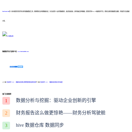
FineDataLink
是一款中国领先的低代码/高时效数据集成工具，能够帮助企业构建数据仓库，为企业提供一站式的数据服务，通过快速连接、高时效融合多种数据，提供低代码Data API敏捷发布平台，帮助企业解决数据孤岛难题，有效提升企业数据
价值。
数据集成平台产品更多介绍：
www.finedatalink.com
免费体验Demo
咨询方案
上一篇:
扫盲系列（10）：数据仓库实践之累积快照事实表的实现
下一篇:
扫盲系列（12）：数据仓库实践之任务调度
热门文章推荐
数据分析与挖掘：驱动企业创新的引擎
1
财务报告这么做更惊艳——财务分析驾驶舱
2
hive 数据仓库 数据同步
3