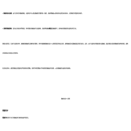
1. 数据初始化装载：
由于没有任何数据基础，全量同步可以保证数据的完整性和一致性，直接将数据从源系统导出到目标系统中，无需做任何增量同步操作。
2. 周期性数据更新：
因为业务和技术等原因，有时需要对数据进行全量更新，直接将新数据
覆盖
旧数据即可，这时候也需要使用全量同步的方式。
需要注意的是，在进行全量同步时，要确保源数据的正确性和完整性，同时也要确保数据仓库ETL过程的稳定性和安全性，避免数据丢失或数据混乱的情况发生。此外，由于全量同步需要处理大量数据，因此需要注意处理数据的效率和性能，避免
对系统和业务造成过大的影响。
在实际应用中，通常需要结合增量同步等其他同步策略，采用不同的策略对不同类型的数据进行处理，以实现数据的全面同步和更新。
数据仓库ETL流程
增量同步
增量同步
适用于对已有数据进行更新和维护的情况。