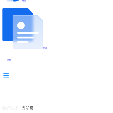
帮助文档
学习视频
分享集锦
数据集成
当前页
/