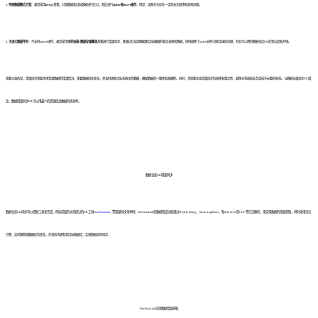
1. 传统数据整合方案
：通常采用
merge方式
，对源数据和目标数据进行比对，然后进行
update和insert操作
，但是，这种方式存在一定的安全隐患和效率问题。
2. 主流大数据平台
：不支持update操作，通常采用
全外连接+数据全量覆盖方式
进行增量同步，即通过比较源数据和目标数据的差异来更新数据，同时避免了update操作可能带来的问题，并且可以降低数据仓库ETL的复杂度和开销。
需要注意的是，增量同步需要考虑到源数据的增量情况，需要数据同步变化，并及时更新目标系统中的数据，确保数据的一致性和准确性。同时，也需要注意增量同步的效率和稳定性，避免对系统和业务造成不必要的影响。
与数据全量同步ETL相
比，数据增量同步ETL可以用最少的资源提高数据同步效率。
数据仓库ETL增量同步
数据仓库ETL同步可以借助工具来完成，例如前面的文章提过的ETL工具
FineDataLink
。拿增量同步来举例，FineDataLink的数据管道功能通过MySQL binlog、Oracle LogMiner、和SQL Sever的CDC等日志解析，来实现数据的增量获取。同时
采用流式
引擎，实时捕获源数据库的变化，在毫秒内更新到目标数据库，实现数据实时同步。
FineDataLink实现数据增量获取